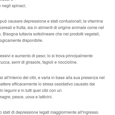
e negli spinaci;
na può causare depressione e stati confusionali; la vitamina
cereali e frutta, sia in alimenti di origine animale come nel
. Bisogna tuttavia sottolineare che nei prodotti vegetali,
ologicamente disponibile.
essivi e aumento di peso; lo si trova principalmente
 zucca, semi di girasole, fagioli e noccioline.
 all'interno dei cibi, e varia in base alla sua presenza nel
battere efficacemente lo stress ossidativo causato dai
in legumi e in tutti quei cibi con un
magre, pesce, uova e latticini.
 stati di depressione legati maggiormente all'ingresso