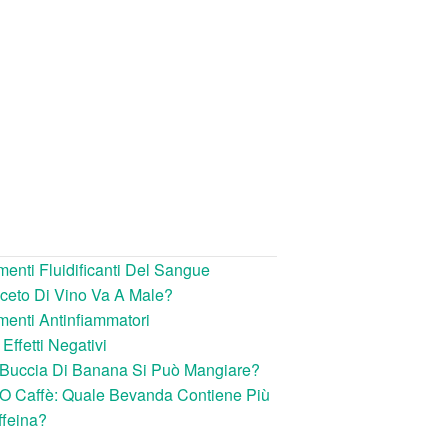
menti Fluidificanti Del Sangue
ceto Di Vino Va A Male?
menti Antinfiammatori
 Effetti Negativi
 Buccia Di Banana Si Può Mangiare?
O Caffè: Quale Bevanda Contiene Più
feina?