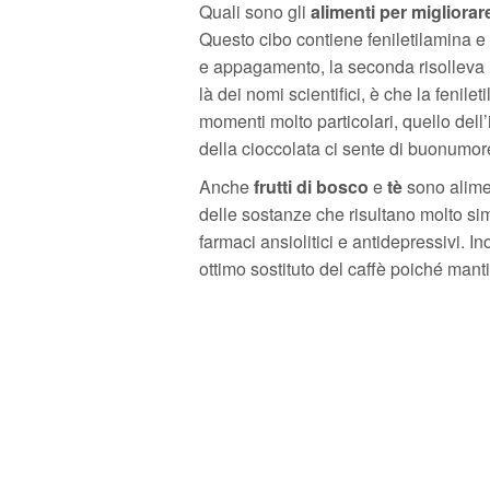
Quali sono gli
alimenti per migliorar
Questo cibo contiene feniletilamina e
e appagamento, la seconda risolleva i
là dei nomi scientifici, è che la fenil
momenti molto particolari, quello de
della cioccolata ci sente di buonumor
Anche
frutti di bosco
e
tè
sono alimen
delle sostanze che risultano molto sim
farmaci ansiolitici e antidepressivi. In
ottimo sostituto del caffè poiché mantie