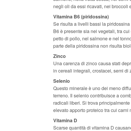
negli oli da essi ricavati, nei broccoli 
Vitamina B6 (piridossina)
Se risulta a livelli bassi la piridossi
B6 è presente sia nei vegetali, tra cui 
petto di pollo, nel salmone e nel tonno
parte della piridossina non risulta bi
Zinco
Una carenza di zinco causa stati depr
in cereali integrali, crostacei, semi di
Selenio
Questo minerale è uno dei meno diffusi
terreno. Il selenio contribuisce a com
radicali liberi. Si trova principalmente 
elevato apporto proteico tra cui carni 
Vitamina D
Scarse quantità di vitamina D causano