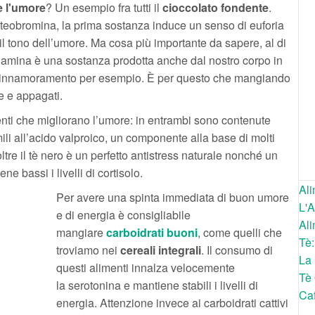
e l'umore
? Un esempio fra tutti il
cioccolato fondente
.
 teobromina, la prima sostanza induce un senso di euforia
l tono dell’umore. Ma cosa più importante da sapere, al di
etilamina è una sostanza prodotta anche dal nostro corpo in
ll’innamoramento per esempio. È per questo che mangiando
e e appagati.
ti che migliorano l’umore: in entrambi sono contenute
ili all’acido valproico, un componente alla base di molti
oltre il tè nero è un perfetto antistress naturale nonché un
ne bassi i livelli di cortisolo.
Ali
Per avere una spinta immediata di buon umore
L'A
e di energia è consigliabile
Ali
mangiare
carboidrati buoni
, come quelli che
Tè:
troviamo nei
cereali integrali
. Il consumo di
La
questi alimenti innalza velocemente
Tè 
la serotonina e mantiene stabili i livelli di
Caf
energia. Attenzione invece ai carboidrati cattivi