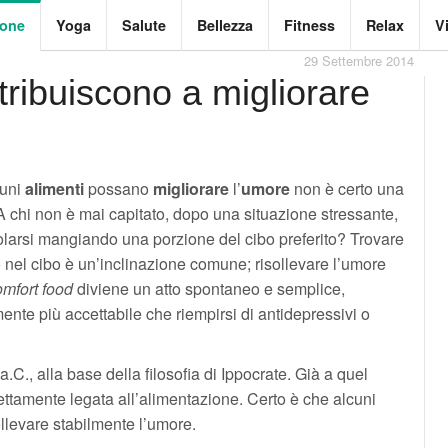
ione
Yoga
Salute
Bellezza
Fitness
Relax
V
29 Settembre 2014
tribuiscono a migliorare
cuni
alimenti
possano
migliorare
l’
umore
non è certo una
A chi non è mai capitato, dopo una situazione stressante,
olarsi mangiando una porzione del cibo preferito? Trovare
 nel cibo è un’inclinazione comune; risollevare l’umore
mfort food
diviene un atto spontaneo e semplice,
nte più accettabile che riempirsi di antidepressivi o
.C., alla base della filosofia di Ippocrate. Già a quel
rettamente legata all’alimentazione. Certo è che alcuni
sollevare stabilmente l’umore.