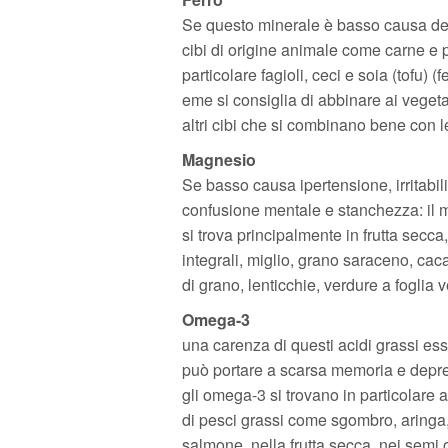
Se questo minerale è basso causa depr
cibi di origine animale come carne e p
particolare fagioli, ceci e soia (tofu) 
eme si consiglia di abbinare ai vegetal
altri cibi che si combinano bene con le
Magnesio
Se basso causa ipertensione, irritabili
confusione mentale e stanchezza: il
si trova principalmente in frutta secca,
integrali, miglio, grano saraceno, ca
di grano, lenticchie, verdure a foglia 
Omega-3
una carenza di questi acidi grassi ess
può portare a scarsa memoria e depr
gli omega-3 si trovano in particolare al
di pesci grassi come sgombro, aringa,
salmone, nella frutta secca, nei semi 