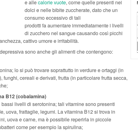
e alle
calorie vuote
, come quelle presenti nei
dolci e nelle bibite zuccherate, dato che un
consumo eccessivo di tali
prodotti fa aumentare immediatamente i livelli
di zucchero nel sangue causando così picchi
anchezza, cattivo umore e irritabilità.
idepressiva sono anche gli alimenti che contengono:
onina; lo si può trovare soprattutto in verdure e ortaggi (in
funghi, cereali e derivati, frutta (in particolare frutta secca,
iche;
ina B12 (cobalamina)
ssi livelli di serotonina; tali vitamine sono presenti
, uova, frattaglie, legumi. La vitamina B12 si trova in
ini, uova e carne, ma è possibile reperirla in piccole
obatteri come per esempio la spirulina;