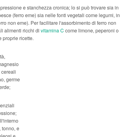
essione e stanchezza cronica; lo si può trovare sia in
esce (ferro eme) sia nelle fonti vegetali come legumi, in
(ferro non eme). Per facilitare l'assorbimento di ferro non
i alimenti ricchi di
vitamina C
come limone, peperoni o
 proprie ricette.
tà,
 magnesio
 cereali
cao, germe
verde;
enziali
essione;
l'interno
 tonno, e
oleosi e