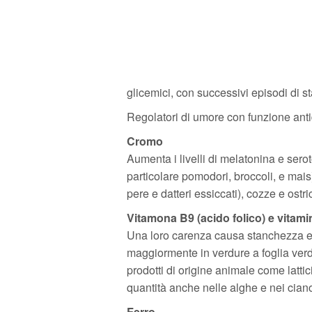
glicemici, con successivi episodi di st
Regolatori di umore con funzione ant
Cromo
Aumenta i livelli di melatonina e serot
particolare pomodori, broccoli, e mais), 
pere e datteri essiccati), cozze e ostr
Vitamona B9 (acido folico) e vitam
Una loro carenza causa stanchezza e ba
maggiormente in verdure a foglia verde
prodotti di origine animale come lattic
quantità anche nelle alghe e nei cian
Ferro