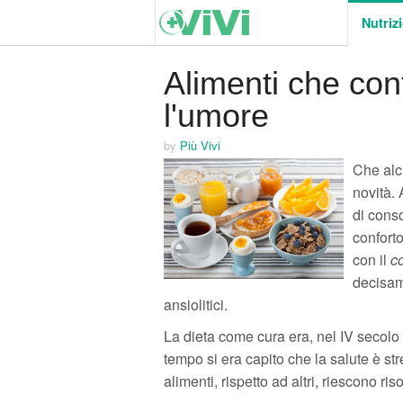
Nutriz
Alimenti che con
l'umore
by
Più Vivi
Che al
novità. 
di cons
conforto
con il
co
decisame
ansiolitici.
La dieta come cura era, nel IV secolo a
tempo si era capito che la salute è st
alimenti, rispetto ad altri, riescono ri