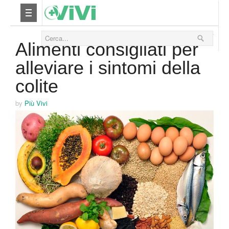
22 Settembre 2014
Nutrizione
Alimenti consigliati per
alleviare i sintomi della
Yoga
colite
Salute
by
Più Vivi
Bellezza
Fitness
Relax
Viaggi & Vacanze