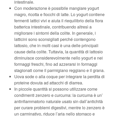
intestinale.
Con moderazione è possibile mangiare yogurt
magro, ricotta e fiocchi di latte. Lo yogurt contiene
fermenti lattici vivi e aiuta il riequilibrio della flora
batterica intestinale, contribuendo altresì a
migliorare i sintomi della colite. In generale, i
latticini sono sconsigliati perché contengono
lattosio, che in molti casi è una delle principali
cause della colite. Tuttavia, la quantità di lattosio
diminuisce considerevolmente nello yogurt e nei
formaggi freschi, fino ad azzerarsi in formaggi
stagionati come il parmigiano reggiano e il grana.
Uova sode o alla coque per integrare la perdita di
proteine dovuta ad attacchi di diarrea.
In piccole quantità si possono utilizzare come
condimenti zenzero e curcuma: la curcuma è un’
antinfiammatorio naturale usato sin dall’antichità
per curare problemi digestivi, mentre lo zenzero è
un carminativo, riduce l’aria nello stomaco e