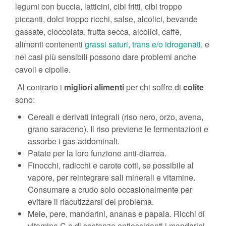
legumi con buccia, latticini, cibi fritti, cibi troppo
piccanti, dolci troppo ricchi, salse, alcolici, bevande
gassate, cioccolata, frutta secca, alcolici, caffè,
alimenti contenenti
grassi saturi, trans e/o idrogenati
, e
nei casi più sensibili possono dare problemi anche
cavoli e cipolle.
Al contrario i
migliori alimenti
per chi soffre di
colite
sono:
Cereali e derivati integrali (riso nero, orzo, avena,
grano saraceno). Il riso previene le fermentazioni e
assorbe i gas addominali.
Patate per la loro funzione anti-diarrea.
Finocchi, radicchi e carote cotti, se possibile al
vapore, per reintegrare sali minerali e vitamine.
Consumare a crudo solo occasionalmente per
evitare il riacutizzarsi del problema.
Mele, pere, mandarini, ananas e papaia. Ricchi di
vitamina C e di sostanze antiossidanti i mandarini