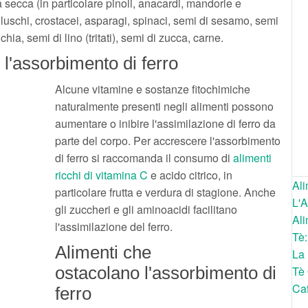
tta secca (in particolare pinoli, anacardi, mandorle e
olluschi, crostacei, asparagi, spinaci, semi di sesamo, semi
hia, semi di lino (tritati), semi di zucca, carne.
 l'assorbimento di ferro
Alcune vitamine e sostanze fitochimiche
naturalmente presenti negli alimenti possono
aumentare o inibire l'assimilazione di ferro da
parte del corpo. Per accrescere l'assorbimento
di ferro si raccomanda il consumo di
alimenti
ricchi di vitamina C
e acido citrico, in
Ali
particolare frutta e verdura di stagione. Anche
L'A
gli zuccheri e gli aminoacidi facilitano
Ali
l'assimilazione del ferro.
Tè:
Alimenti che
La
ostacolano l'assorbimento di
Tè 
Caf
ferro