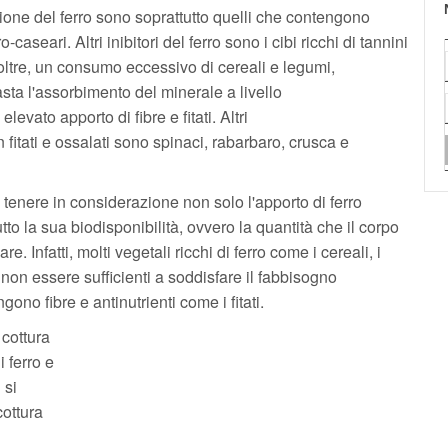
zione del ferro sono soprattutto quelli che contengono
o-caseari. Altri inibitori del ferro sono i cibi ricchi di tannini
noltre, un consumo eccessivo di cereali e legumi,
asta l'assorbimento del minerale a livello
elevato apporto di fibre e fitati. Altri
fitati e ossalati sono spinaci, rabarbaro, crusca e
 tenere in considerazione non solo l'apporto di ferro
to la sua biodisponibilità, ovvero la quantità che il corpo
. Infatti, molti vegetali ricchi di ferro come i cereali, i
 non essere sufficienti a soddisfare il fabbisogno
no fibre e antinutrienti come i fitati.
 cottura
i ferro e
 si
cottura