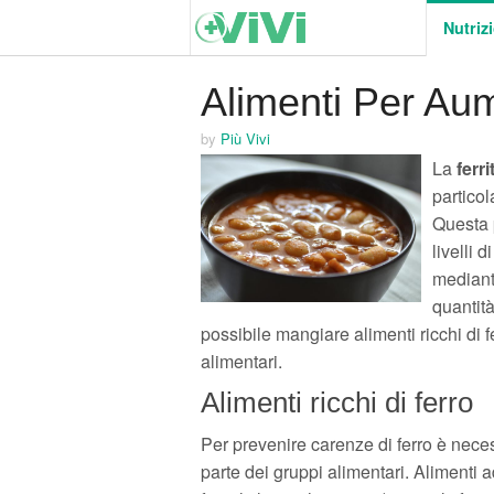
Nutriz
Alimenti Per Aum
by
Più Vivi
La
ferri
particol
Questa p
livelli 
mediant
quantità
possibile mangiare alimenti ricchi di f
alimentari.
Alimenti ricchi di ferro
Per prevenire carenze di ferro è nece
parte dei gruppi alimentari. Alimenti a