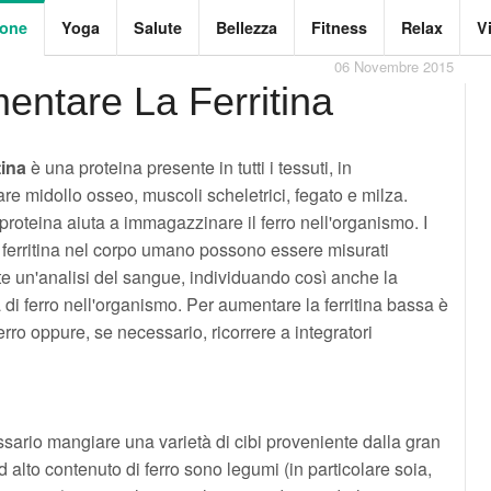
ione
Yoga
Salute
Bellezza
Fitness
Relax
V
06 Novembre 2015
entare La Ferritina
tina
è una proteina presente in tutti i tessuti, in
are midollo osseo, muscoli scheletrici, fegato e milza.
roteina aiuta a immagazzinare il ferro nell'organismo. I
di ferritina nel corpo umano possono essere misurati
e un'analisi del sangue, individuando così anche la
 di ferro nell'organismo. Per aumentare la ferritina bassa è
erro oppure, se necessario, ricorrere a integratori
ssario mangiare una varietà di cibi proveniente dalla gran
d alto contenuto di ferro sono legumi (in particolare soia,