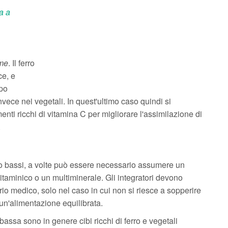
a a
me
. Il ferro
ce, e
rpo
vece nei vegetali. In quest'ultimo caso quindi si
i ricchi di vitamina C per migliorare l'assimilazione di
.
siano bassi, a volte può essere necessario assumere un
itaminico o un multiminerale. Gli integratori devono
io medico, solo nel caso in cui non si riesce a sopperire
un'alimentazione equilibrata.
 bassa sono in genere cibi ricchi di ferro e vegetali