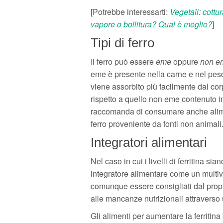
[Potrebbe interessarti:
Vegetali: cottur
vapore o bollitura? Qual è meglio?
]
Tipi di ferro
Il ferro può essere
eme
oppure
non e
eme è presente nella carne e nel pes
viene assorbito più facilmente dal co
rispetto a quello non eme contenuto in
raccomanda di consumare anche aliment
ferro proveniente da fonti non animali
Integratori alimentari
Nel caso in cui i livelli di ferritina 
integratore alimentare come un multiv
comunque essere consigliati dal propr
alle mancanze nutrizionali attraverso 
Gli alimenti per aumentare la ferritina