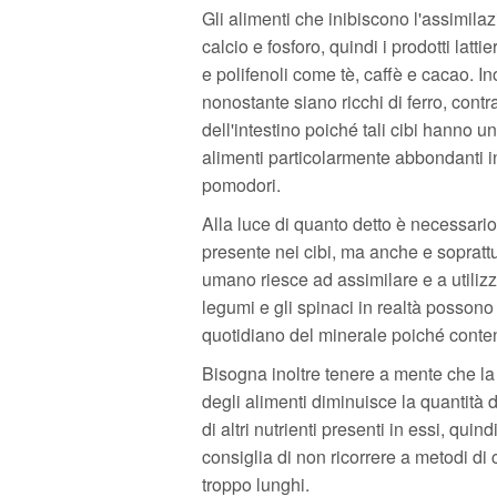
Gli alimenti che inibiscono l'assimila
calcio e fosforo, quindi i prodotti lattier
e polifenoli come tè, caffè e cacao. I
nonostante siano ricchi di ferro, contr
dell'intestino poiché tali cibi hanno un 
alimenti particolarmente abbondanti in 
pomodori.
Alla luce di quanto detto è necessario
presente nei cibi, ma anche e soprattut
umano riesce ad assimilare e a utilizzare
legumi e gli spinaci in realtà possono
quotidiano del minerale poiché contengo
Bisogna inoltre tenere a mente che la
degli alimenti diminuisce la quantità d
di altri nutrienti presenti in essi, quindi
consiglia di non ricorrere a metodi di 
troppo lunghi.