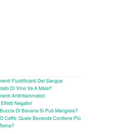
menti Fluidificanti Del Sangue
ceto Di Vino Va A Male?
menti Antinfiammatori
 Effetti Negativi
 Buccia Di Banana Si Può Mangiare?
O Caffè: Quale Bevanda Contiene Più
feina?