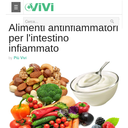
03 Agosto 2015
Nutrizione
Alimenti antinfiammatori
per l'intestino
Yoga
infiammato
Salute
by
Più Vivi
Bellezza
Fitness
Relax
Viaggi & Vacanze