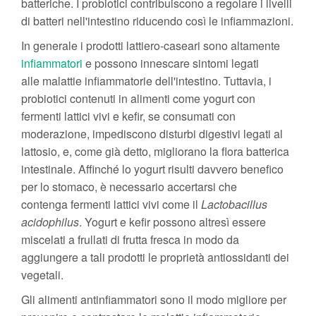
batteriche. I probiotici contribuiscono a regolare i livelli
di batteri nell'intestino riducendo così le infiammazioni.
In generale i prodotti lattiero-caseari sono altamente
infiammatori
e possono innescare sintomi legati
alle malattie infiammatorie dell'intestino. Tuttavia, i
probiotici contenuti in alimenti come yogurt con
fermenti lattici vivi e kefir, se consumati con
moderazione, impediscono disturbi digestivi legati al
lattosio, e, come già detto, migliorano la flora batterica
intestinale. Affinché lo yogurt risulti davvero benefico
per lo stomaco, è necessario accertarsi che
contenga fermenti lattici vivi come il
Lactobacillus
acidophilus
. Yogurt e kefir possono altresì essere
miscelati a frullati di frutta fresca in modo da
aggiungere a tali prodotti le proprietà antiossidanti dei
vegetali.
Gli alimenti antinfiammatori sono il modo migliore per