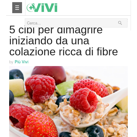
12 Giugno 2012
Nutrizione
5 cibi per dimagrire
iniziando da una
Yoga
colazione ricca di fibre
Salute
by
Più Vivi
Bellezza
Fitness
Relax
Viaggi & Vacanze