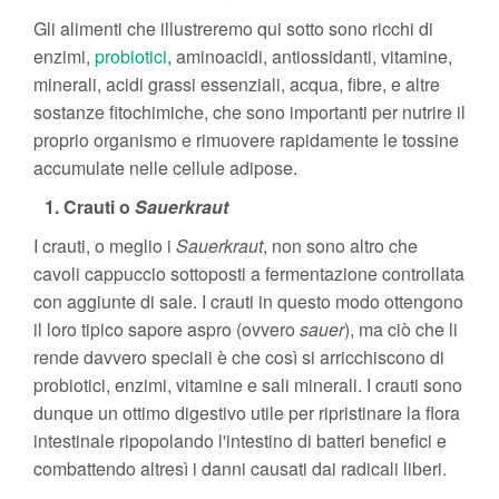
Gli alimenti che illustreremo qui sotto sono ricchi di
enzimi,
probiotici
, aminoacidi, antiossidanti, vitamine,
minerali, acidi grassi essenziali, acqua, fibre, e altre
sostanze fitochimiche, che sono importanti per nutrire il
proprio organismo e rimuovere rapidamente le tossine
accumulate nelle cellule adipose.
1. Crauti o
Sauerkraut
I crauti, o meglio i
Sauerkraut
, non sono altro che
cavoli cappuccio sottoposti a fermentazione controllata
con aggiunte di sale. I crauti in questo modo ottengono
il loro tipico sapore aspro (ovvero
sauer
), ma ciò che li
rende davvero speciali è che così si arricchiscono di
probiotici, enzimi, vitamine e sali minerali. I crauti sono
dunque un ottimo digestivo utile per ripristinare la flora
intestinale ripopolando l'intestino di batteri benefici e
combattendo altresì i danni causati dai radicali liberi.