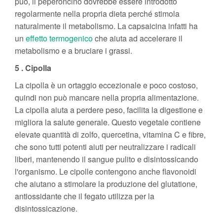
può, il peperoncino dovrebbe essere introdotto
regolarmente nella propria dieta perché stimola
naturalmente il metabolismo. La capsaicina infatti ha
un
effetto termogenico
che aiuta ad accelerare il
metabolismo e a bruciare i grassi.
5 . Cipolla
La cipolla è un ortaggio eccezionale e poco costoso,
quindi non può mancare nella propria alimentazione.
La cipolla aiuta a perdere peso, facilita la digestione e
migliora la salute generale. Questo vegetale contiene
elevate quantità di zolfo, quercetina, vitamina C e fibre,
che sono tutti potenti aiuti per neutralizzare i radicali
liberi, mantenendo il sangue pulito e disintossicando
l'organismo. Le cipolle contengono anche flavonoidi
che aiutano a stimolare la produzione del glutatione,
antiossidante che il fegato utilizza per la
disintossicazione.