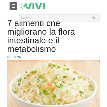
30 Agosto 2013
Nutrizione
7 alimenti che
migliorano la flora
Yoga
intestinale e il
Salute
metabolismo
Bellezza
by
Più Vivi
Fitness
Relax
Viaggi & Vacanze