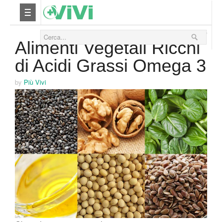
19 Novembre 2015
Nutrizione
Alimenti Vegetali Ricchi
di Acidi Grassi Omega 3
Yoga
by
Più Vivi
Salute
Bellezza
Fitness
Relax
Viaggi & Vacanze