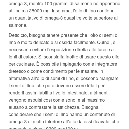
omega-3, mentre 100 grammi di salmone ne apportano
all'incirca 38000 mg. Insomma, l'olio di lino contiene
un quantitativo di omega-3 quasi tre volte superiore al
salmone.
Detto ciò, bisogna tenere presente che l'olio di semi di
lino è molto delicato e si ossida facilmente. Quindi, è
necessario evitare l'esposizione diretta alla luce e a
fonti di calore. Si sconsiglia inoltre di usare questo olio
per cucinare. È possibile impiegarlo come integratore
dietetico o come condimento per le insalate. In
alternativa all'olio di semi di lino, si possono mangiare
i semi di lino, che però devono essere tritati per
renderli assimilabili a livello intestinale, altrimenti
vengono espulsi così come sono, e al massimo
aiutano a contrastare la stitichezza. Bisogna
considerare che i semi di lino hanno un contenuto di
omega-3 di molto inferiore all'olio da essi ricavato, che
ammonta a circa 19200 mg/100 gr.