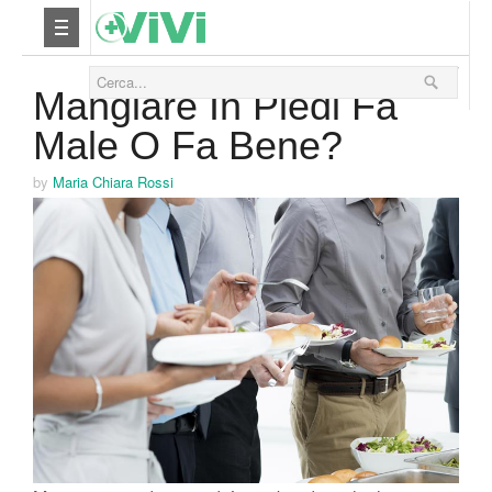
02 Novembre 2017
Nutrizione
Mangiare In Piedi Fa
Male O Fa Bene?
Yoga
by
Maria Chiara Rossi
Salute
Bellezza
Fitness
Relax
Viaggi & Vacanze