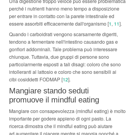
Una digestione troppo veloce può essere problematica
perché i nutrienti hanno meno tempo a disposizione
per entrare in contatto con la parete intestinale ed
essere assorbiti efficacemente dall'organismo [
1
,
11
].
Quando i carboidrati vengono scarsamente digeriti,
tendono a fermentare nell'intestino causando gas e
gonfiori addominali. Tale problema può interessare
chiunque. Tuttavia, due gruppi di persone sono
particolarmente esposti a tali disagi: coloro che sono
intolleranti al lattosio e coloro che sono sensibili ai
cibi cosiddetti FODMAP [
12
].
Mangiare stando seduti
promuove il mindful eating
Mangiare con consapevolezza (mindful eating) è molto
importante per godere appieno di ogni pasto. La
ricerca dimostra che il mindful eating può aiutare
ad aumentare il piacere mentre si mangia nonché a