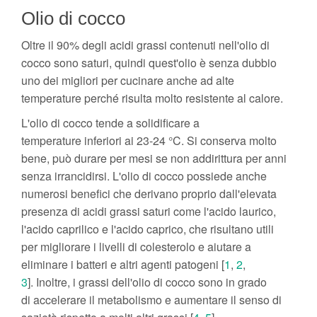
Olio di cocco
Oltre il 90% degli acidi grassi contenuti nell'olio di
cocco sono saturi, quindi quest'olio è senza dubbio
uno dei migliori per cucinare anche ad alte
temperature perché risulta molto resistente al calore.
L'olio di cocco tende a solidificare a
temperature inferiori ai 23-24 °C. Si conserva molto
bene, può durare per mesi se non addirittura per anni
senza irrancidirsi. L'olio di cocco possiede anche
numerosi benefici che derivano proprio dall'elevata
presenza di acidi grassi saturi come l'acido laurico,
l'acido caprilico e l'acido caprico, che risultano utili
per migliorare i livelli di colesterolo e aiutare a
eliminare i batteri e altri agenti patogeni [
1
,
2
,
3
]. Inoltre, i grassi dell'olio di cocco sono in grado
di accelerare il metabolismo e aumentare il senso di