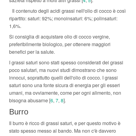
sazietà rispetto a molti altri grassi [
4
,
5
].
Il contenuto degli acidi grassi nell'olio di cocco è così
ripartito: saturi: 92%; monoinsaturi: 6%; polinsaturi:
1,6%.
Si consiglia di acquistare olio di cocco vergine,
preferibilmente biologico, per ottenere maggiori
benefici per la salute.
I grassi saturi sono stati spesso considerati dei grassi
poco salutari, ma nuovi studi dimostrano che sono
innocui, soprattutto quelli dell'olio di cocco. I grassi
saturi sono una fonte sicura di energia per gli esseri
umani, ma ovviamente, come per ogni alimento, non
bisogna abusarne [
6
,
7
,
8
].
Burro
Il burro è ricco di grassi saturi, e per questo motivo è
stato spesso messo al bando. Ma non c'è davvero