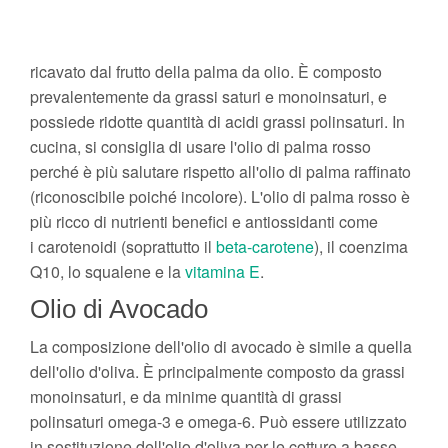
ricavato dal frutto della palma da olio. È composto
prevalentemente da grassi saturi e monoinsaturi, e
possiede ridotte quantità di acidi grassi polinsaturi. In
cucina, si consiglia di usare l'olio di palma rosso
perché è più salutare rispetto all'olio di palma raffinato
(riconoscibile poiché incolore). L'olio di palma rosso è
più ricco di nutrienti benefici e antiossidanti come
i carotenoidi (soprattutto il
beta-carotene
), il coenzima
Q10, lo squalene e la
vitamina E
.
Olio di Avocado
La composizione dell'olio di avocado è simile a quella
dell'olio d'oliva. È principalmente composto da grassi
monoinsaturi, e da minime quantità di grassi
polinsaturi omega-3 e omega-6. Può essere utilizzato
in sostituzione dell'olio d'oliva per le cotture a basse-