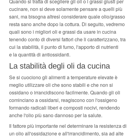
Quando si tratta di scegliere gli oli o i grassi giusti per
cucinare, non si deve solamente pensare a quelli più
sani, ma bisogna altresì considerare quale olio/grasso
resta sano anche dopo la cottura. Di seguito, vedremo
quali sono i migliori oli e grassi da usare in cucina
tenendo conto di diversi fattori che li caratterizzano, tra
cui la stabilità, il punto di fumo, l'apporto di nutrienti
e la quantità di antiossidanti.
La stabilità degli oli da cucina
Se si cuociono gli alimenti a temperature elevate è
meglio utilizzare oli che sono stabili e che non si
ossidano o irrancidiscono facilmente. Quando gli oli
cominciano a ossidarsi, reagiscono con l'ossigeno
formando radicali liberi e composti nocivi, rendendo
anche l'olio più sano dannoso per la salute.
Il fattore più importante nel determinare la resistenza di
un olio all'ossidazione e all'irrancidimento, sia ad alte