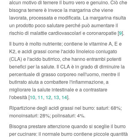
alcun motivo di temere il burro vero e genuino. Ciò che
bisogna temere è invece la margarina che viene
lavorata, processata e modificata. La margarina risulta
un prodotto poco salutare perché può aumentare il
rischio di malattie cardiovascolari e coronaropatie [
9
].
Il burro è molto nutriente; contiene le vitamine A, E e
K2, e acidi grassi come l'acido linoleico coniugato
(CLA) e l'acido butirrico, che hanno entrambi potenti
benefici per la salute. Il CLA è in grado di diminuire la
percentuale di grasso corporeo nell'uomo, mentre il
butirrato aiuta a combattere l'infiammazione, a
migliorare la salute intestinale e a contrastare
l'obesità [
10
,
11
,
12
,
13
,
14
].
Ripartizione degli acidi grassi nel burro: saturi: 68%;
monoinsaturi: 28%; polinsaturi: 4%.
Bisogna prestare attenzione quando si sceglie il burro
per cucinare: il normale burro contiene piccole quantità