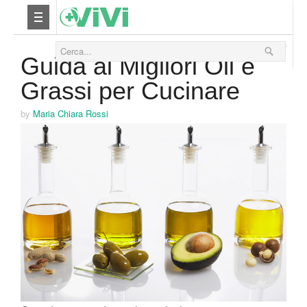
17 Dicembre 2015
Nutrizione
Guida ai Migliori Oli e
Grassi per Cucinare
Yoga
by
Maria Chiara Rossi
Salute
Bellezza
Fitness
Relax
Viaggi & Vacanze