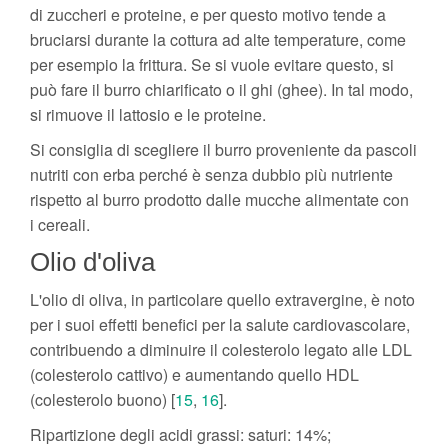
di zuccheri e proteine, e per questo motivo tende a
bruciarsi durante la cottura ad alte temperature, come
per esempio la frittura. Se si vuole evitare questo, si
può fare il burro chiarificato o il ghi (ghee). In tal modo,
si rimuove il lattosio e le proteine.
Si consiglia di scegliere il burro proveniente da pascoli
nutriti con erba perché è senza dubbio più nutriente
rispetto al burro prodotto dalle mucche alimentate con
i cereali.
Olio d'oliva
L'olio di oliva, in particolare quello extravergine, è noto
per i suoi effetti benefici per la salute cardiovascolare,
contribuendo a diminuire il colesterolo legato alle LDL
(colesterolo cattivo) e aumentando quello HDL
(colesterolo buono) [
15
,
16
].
Ripartizione degli acidi grassi: saturi: 14%;