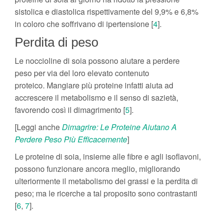
sistolica e diastolica rispettivamente del 9,9% e 6,8%
in coloro che soffrivano di ipertensione [
4
].
Perdita di peso
Le noccioline di soia possono aiutare a perdere
peso per via del loro elevato contenuto
proteico. Mangiare più proteine infatti aiuta ad
accrescere il metabolismo e il senso di sazietà,
favorendo così il dimagrimento [
5
].
[Leggi anche
Dimagrire: Le Proteine Aiutano A
Perdere Peso Più Efficacemente
]
Le proteine di soia, insieme alle fibre e agli isoflavoni,
possono funzionare ancora meglio, migliorando
ulteriormente il metabolismo dei grassi e la perdita di
peso; ma le ricerche a tal proposito sono contrastanti
[
6
,
7
].