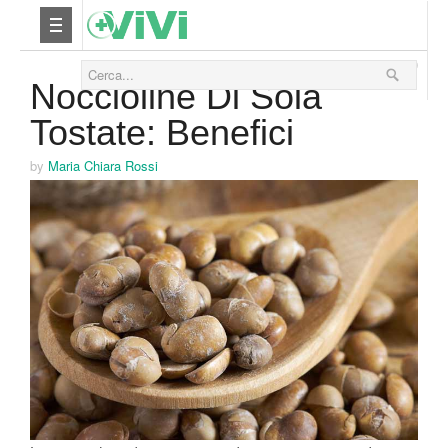
06 Ottobre 2019
Nutrizione
Noccioline Di Soia
Tostate: Benefici
Yoga
by
Maria Chiara Rossi
Salute
Bellezza
Fitness
Relax
Viaggi & Vacanze