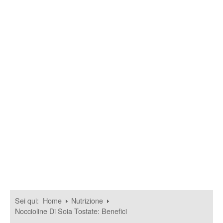
Sei qui:
Home
Nutrizione
Noccioline Di Soia Tostate: Benefici