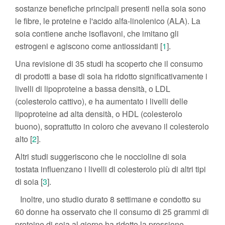
sostanze benefiche principali presenti nella soia sono
le fibre, le proteine e l'acido alfa-linolenico (ALA). La
soia contiene anche isoflavoni, che imitano gli
estrogeni e agiscono come antiossidanti [
1
].
Una revisione di 35 studi ha scoperto che il consumo
di prodotti a base di soia ha ridotto significativamente i
livelli di lipoproteine a bassa densità, o LDL
(colesterolo cattivo), e ha aumentato i livelli delle
lipoproteine ad alta densità, o HDL (colesterolo
buono), soprattutto in coloro che avevano il colesterolo
alto [
2
].
Altri studi suggeriscono che le noccioline di soia
tostata influenzano i livelli di colesterolo più di altri tipi
di soia [
3
].
Inoltre, uno studio durato 8 settimane e condotto su
60 donne ha osservato che il consumo di 25 grammi di
proteine di soia al giorno ha ridotto la pressione