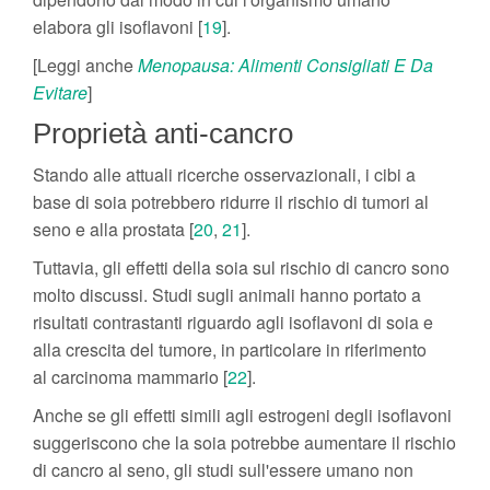
elabora gli isoflavoni [
19
].
[Leggi anche
Menopausa: Alimenti Consigliati E Da
Evitare
]
Proprietà anti-cancro
Stando alle attuali ricerche osservazionali, i cibi a
base di soia potrebbero ridurre il rischio di tumori al
seno e alla prostata [
20
,
21
].
Tuttavia, gli effetti della soia sul rischio di cancro sono
molto discussi. Studi sugli animali hanno portato a
risultati contrastanti riguardo agli isoflavoni di soia e
alla crescita del tumore, in particolare in riferimento
al carcinoma mammario [
22
].
Anche se gli effetti simili agli estrogeni degli isoflavoni
suggeriscono che la soia potrebbe aumentare il rischio
di cancro al seno, gli studi sull'essere umano non