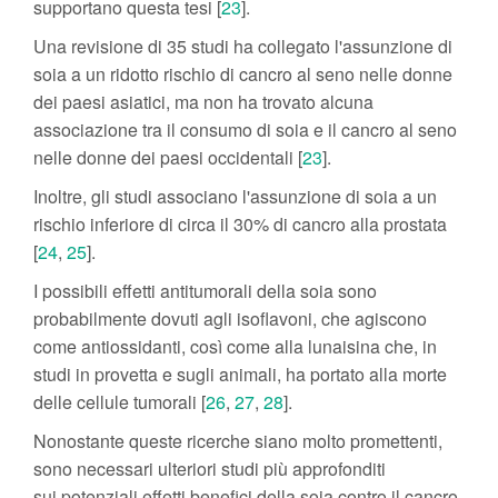
supportano questa tesi [
23
].
Una revisione di 35 studi ha collegato l'assunzione di
soia a un ridotto rischio di cancro al seno nelle donne
dei paesi asiatici, ma non ha trovato alcuna
associazione tra il consumo di soia e il cancro al seno
nelle donne dei paesi occidentali [
23
].
Inoltre, gli studi associano l'assunzione di soia a un
rischio inferiore di circa il 30% di cancro alla prostata
[
24
,
25
].
I possibili effetti antitumorali della soia sono
probabilmente dovuti agli isoflavoni, che agiscono
come antiossidanti, così come alla lunaisina che, in
studi in provetta e sugli animali, ha portato alla morte
delle cellule tumorali [
26
,
27
,
28
].
Nonostante queste ricerche siano molto promettenti,
sono necessari ulteriori studi più approfonditi
sui potenziali effetti benefici della soia contro il cancro.