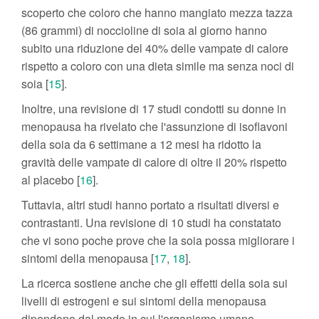
scoperto che coloro che hanno mangiato mezza tazza
(86 grammi) di noccioline di soia al giorno hanno
subito una riduzione del 40% delle vampate di calore
rispetto a coloro con una dieta simile ma senza noci di
soia [
15
].
Inoltre, una revisione di 17 studi condotti su donne in
menopausa ha rivelato che l'assunzione di isoflavoni
della soia da 6 settimane a 12 mesi ha ridotto la
gravità delle vampate di calore di oltre il 20% rispetto
al placebo [
16
].
Tuttavia, altri studi hanno portato a risultati diversi e
contrastanti. Una revisione di 10 studi ha constatato
che vi sono poche prove che la soia possa migliorare i
sintomi della menopausa [
17
,
18
].
La ricerca sostiene anche che gli effetti della soia sui
livelli di estrogeni e sui sintomi della menopausa
dipendono dal modo in cui l'organismo umano