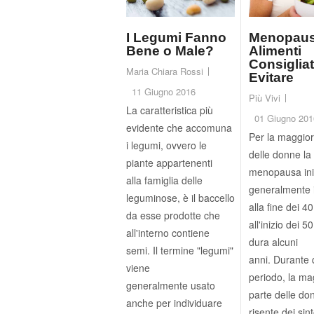
I Legumi Fanno
Menopaus
Bene o Male?
Alimenti
Consigliat
Maria Chiara Rossi
Evitare
11 Giugno 2016
Più Vivi
La caratteristica più
01 Giugno 201
evidente che accomuna
Per la maggior
i legumi, ovvero le
delle donne la
piante appartenenti
menopausa ini
alla famiglia delle
generalmente 
leguminose, è il baccello
alla fine dei 4
da esse prodotte che
all'inizio dei 50
all'interno contiene
dura alcuni
semi. Il termine "legumi"
anni. Durante
viene
periodo, la ma
generalmente usato
parte delle do
anche per individuare
risente dei sin