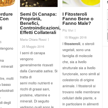
erdure
Semi Di Canapa:
I Fitosteroli
 Con
Proprietà,
Fanno Bene o
Benefici,
Fanno Male?
i
Controindicazioni,
Più Vivi
Effetti Collaterali
15 Maggio 2016
Maria Chiara Rossi
6
I
fitosteroli
, o steroli
25 Maggio 2016
ntengono
vegetali, sono una
I semi di canapa
famiglia di molecole
vengono
 ma
che, sia a livello
generalmente ricavati
 minerali
strutturale sia a livello
dalla
Cannabis sativa
. Si
funzionale, sono simili al
tratta di
tre, molti
colesterolo di origine
semi molto nutrienti e
a basso
animale. I fitosteroli si
ricchi di grassi sani,
arboidrati
trovano nelle membrane
proteine, vitamine e
,
cellulari delle piante, e
minerali. Di seguito
di degli
in particolare in alimenti
vedremo quali sono le