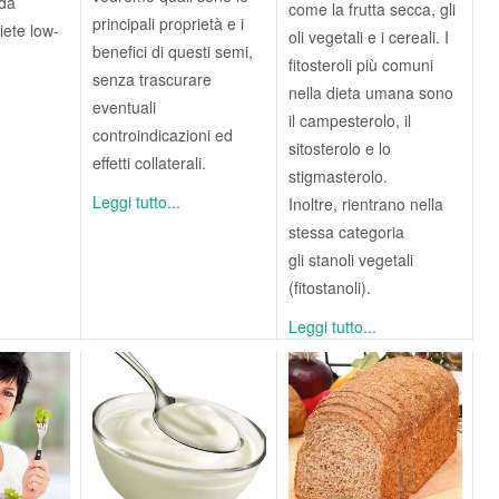
 da
come la frutta secca, gli
principali proprietà e i
diete low-
oli vegetali e i cereali. I
benefici di questi semi,
fitosteroli più comuni
senza trascurare
nella dieta umana sono
eventuali
il campesterolo, il
controindicazioni ed
sitosterolo e lo
effetti collaterali.
stigmasterolo.
Leggi tutto...
Inoltre, rientrano nella
stessa categoria
gli stanoli vegetali
(fitostanoli).
Leggi tutto...