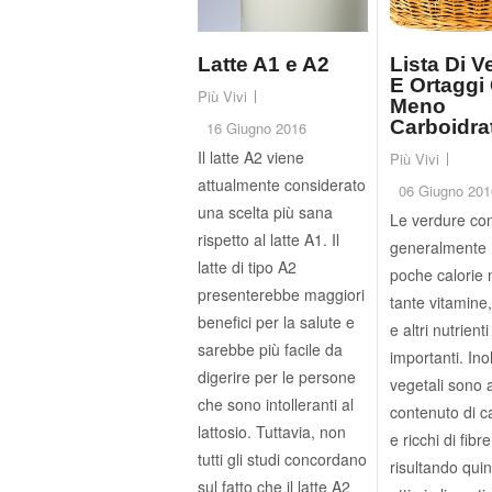
Latte A1 e A2
Lista Di V
E Ortaggi
Più Vivi
Meno
Carboidrat
16 Giugno 2016
Il latte A2 viene
Più Vivi
attualmente considerato
06 Giugno 201
una scelta più sana
Le verdure co
rispetto al latte A1. Il
generalmente
latte di tipo A2
poche calorie
presenterebbe maggiori
tante vitamine,
benefici per la salute e
e altri nutrienti
sarebbe più facile da
importanti. Inol
digerire per le persone
vegetali sono 
che sono intolleranti al
contenuto di c
lattosio. Tuttavia, non
e ricchi di fibre
tutti gli studi concordano
risultando quin
sul fatto che il latte A2