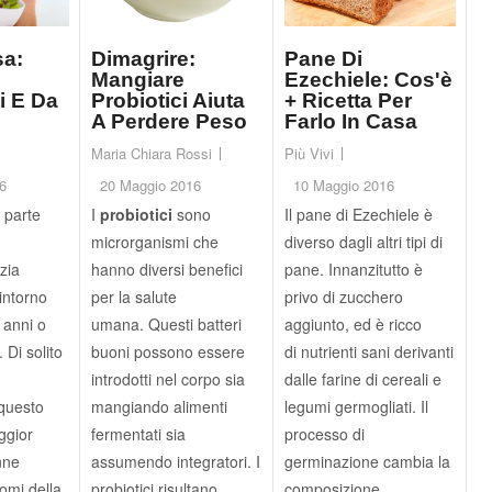
a:
Dimagrire:
Pane Di
Mangiare
Ezechiele: Cos'è
i E Da
Probiotici Aiuta
+ Ricetta Per
A Perdere Peso
Farlo In Casa
Maria Chiara Rossi
Più Vivi
6
20 Maggio 2016
10 Maggio 2016
 parte
I
probiotici
sono
Il pane di Ezechiele è
microrganismi che
diverso dagli altri tipi di
zia
hanno diversi benefici
pane. Innanzitutto è
intorno
per la salute
privo di zucchero
0 anni o
umana. Questi batteri
aggiunto, ed è ricco
. Di solito
buoni possono essere
di nutrienti sani derivanti
introdotti nel corpo sia
dalle farine di cereali e
 questo
mangiando alimenti
legumi germogliati. Il
ggior
fermentati sia
processo di
nne
assumendo integratori. I
germinazione cambia la
tomi della
probiotici risultano
composizione