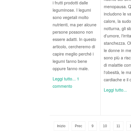
i frutti prodotti dalle
menopausa. Q
leguminose. I legumi
includono le v
sono vegetali molto
calore, la sud
nutrienti, ma per alcune
notturna, gli sb
persone possono non
d'umore, l'irrita
essere adatti. In questo
stanchezza. Ol
articolo, cercheremo di
le donne in m
capire meglio perché i
sono più a risc
legumi fanno bene
di malattie co
oppure fanno male.
l'obesità, le ma
Leggi tutto...
1
cardiache e il 
commento
Leggi tutto...
Inizio
Prec
9
10
11