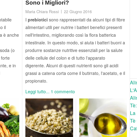
Sono i Migliori?
Maria Chiara Rossi
22 Giugno 2016
tabile
I
prebiotici
sono rappresentati da alcuni tipi di fibre
o il
alimentari utili per nutrire i batteri benefici presenti
ta è anche
nell'intestino, migliorando così la flora batterica
intestinale. In questo modo, si aiuta i batteri buoni a
 soda (o
produrre sostanze nutritive essenziali per la salute
 forte
delle cellule del colon e di tutto l'apparato
nte, e in
digerente. Alcuni di questi nutrienti sono gli acidi
l
grassi a catena corta come il butirrato, l'acetato, e il
propionato.
Ali
L'A
Leggi tutto...
1 commento
Ali
Tè:
La
Tè 
Caf