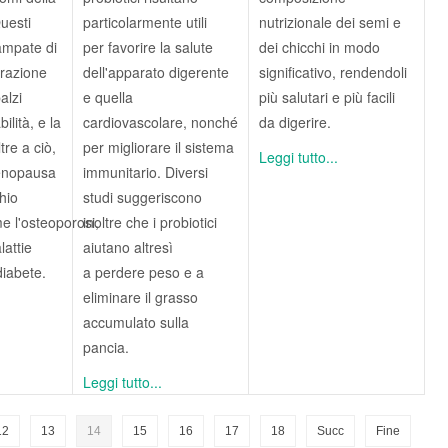
uesti
particolarmente utili
nutrizionale dei semi e
ampate di
per favorire la salute
dei chicchi in modo
orazione
dell'apparato digerente
significativo, rendendoli
alzi
e quella
più salutari e più facili
bilità, e la
cardiovascolare, nonché
da digerire.
tre a ciò,
per migliorare il sistema
Leggi tutto...
enopausa
immunitario. Diversi
hio
studi suggeriscono
me l'osteoporosi,
inoltre che i probiotici
lattie
aiutano altresì
diabete.
a perdere peso e a
eliminare il grasso
accumulato sulla
pancia.
Leggi tutto...
12
13
14
15
16
17
18
Succ
Fine