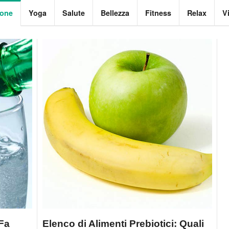
ione
Yoga
Salute
Bellezza
Fitness
Relax
V
Fa
Elenco di Alimenti Prebiotici: Quali