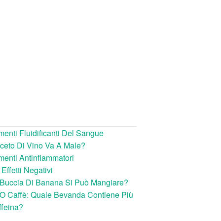
menti Fluidificanti Del Sangue
ceto Di Vino Va A Male?
menti Antinfiammatori
 Effetti Negativi
 Buccia Di Banana Si Può Mangiare?
O Caffè: Quale Bevanda Contiene Più
feina?