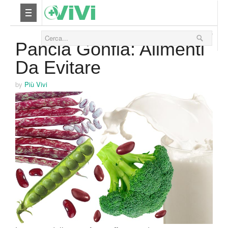
25 Agosto 2015
Nutrizione
Pancia Gonfia: Alimenti
Da Evitare
Yoga
by
Più Vivi
Salute
Bellezza
Fitness
Relax
Viaggi & Vacanze