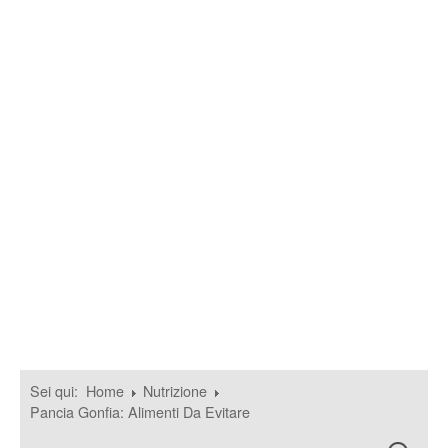
Sei qui:
Home
Nutrizione
Pancia Gonfia: Alimenti Da Evitare