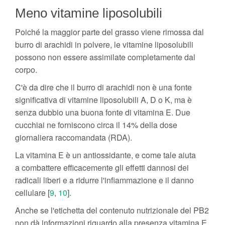
Meno vitamine liposolubili
Poiché la maggior parte del grasso viene rimossa dal
burro di arachidi in polvere, le vitamine liposolubili
possono non essere assimilate completamente dal
corpo.
C'è da dire che il burro di arachidi non è una fonte
significativa di vitamine liposolubili A, D o K, ma è
senza dubbio una buona fonte di vitamina E. Due
cucchiai ne forniscono circa il 14% della dose
giornaliera raccomandata (RDA).
La vitamina E è un antiossidante, e come tale aiuta
a combattere efficacemente gli effetti dannosi dei
radicali liberi e a ridurre l'infiammazione e il danno
cellulare [
9
,
10
].
Anche se l'etichetta del contenuto nutrizionale del PB2
non dà informazioni riguardo alla presenza vitamina E,