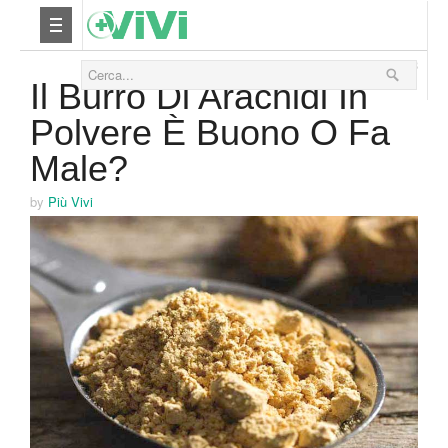
26 Gennaio 2018
Nutrizione
Il Burro Di Arachidi In
Polvere È Buono O Fa
Yoga
Male?
Salute
by
Più Vivi
Bellezza
Fitness
Relax
Viaggi & Vacanze