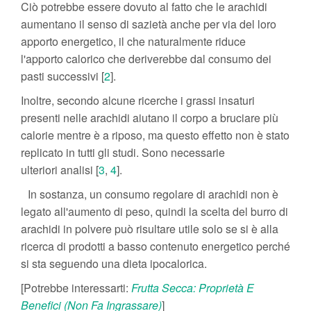
Ciò potrebbe essere dovuto al fatto che le arachidi
aumentano il senso di sazietà anche per via del loro
apporto energetico, il che naturalmente riduce
l'apporto calorico che deriverebbe dal consumo dei
pasti successivi [
2
].
Inoltre, secondo alcune ricerche i grassi insaturi
presenti nelle arachidi aiutano il corpo a bruciare più
calorie mentre è a riposo, ma questo effetto non è stato
replicato in tutti gli studi. Sono necessarie
ulteriori analisi [
3
,
4
].
In sostanza, un consumo regolare di arachidi non è
legato all'aumento di peso, quindi la scelta del burro di
arachidi in polvere può risultare utile solo se si è alla
ricerca di prodotti a basso contenuto energetico perché
si sta seguendo una dieta ipocalorica.
[Potrebbe interessarti:
Frutta Secca: Proprietà E
Benefici (Non Fa Ingrassare)
]