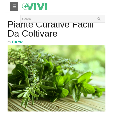
05 Gennaio 2013
Nutrizione
Piante Curative Facili
Da Coltivare
Yoga
by
Più Vivi
Salute
Bellezza
Fitness
Relax
Viaggi & Vacanze