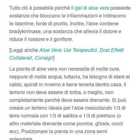
Tutto ciò è possibile perché il
gel di aloe vera
possiede
sostanze che bloccano le infiammazioni e inibiscono
le istamine, fonte di prurito. Inoltre, l'aloe contiene
bradykininase, una sostanza che allevia il dolore e
riduce il rossore e il gonfiore.
[Leggi anche
Aloe Vera: Usi Terapeutici, Dosi Effetti
Collaterali, Consigli
]
La pianta di aloe vera non necessita di molte cure,
neppure di molta acqua; tuttavia, ha bisogno di stare al
caldo, quindi in inverno è bene tenerla dentro casa. Il
terreno non deve essere di torba, o meglio, non
completamente perché deve essere drenante. Si può
creare un terreno ideale per l'aloe mescolando 1/3 di
terra normale con 1/3 di sabbia e 1/3 di pietrisco (o
altro materiale drenante come pomice, ghiaia, cocci
ecc). Posizionare la pianta in una zona semi
soleggiata.