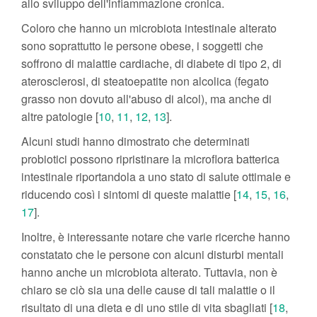
allo sviluppo dell'infiammazione cronica.
Coloro che hanno un microbiota intestinale alterato
sono soprattutto le persone obese, i soggetti che
soffrono di malattie cardiache, di diabete di tipo 2, di
aterosclerosi, di steatoepatite non alcolica (fegato
grasso non dovuto all'abuso di alcol), ma anche di
altre patologie [
10
,
11
,
12
,
13
].
Alcuni studi hanno dimostrato che determinati
probiotici possono ripristinare la microflora batterica
intestinale riportandola a uno stato di salute ottimale e
riducendo così i sintomi di queste malattie [
14
,
15
,
16
,
17
].
Inoltre, è interessante notare che varie ricerche hanno
constatato che le persone con alcuni disturbi mentali
hanno anche un microbiota alterato. Tuttavia, non è
chiaro se ciò sia una delle cause di tali malattie o il
risultato di una dieta e di uno stile di vita sbagliati [
18
,