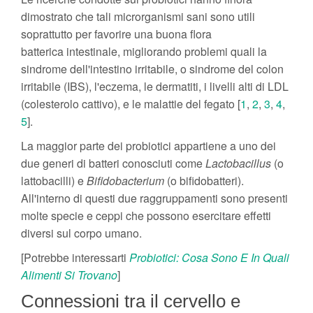
dimostrato che tali microrganismi sani sono utili
soprattutto per favorire una buona flora
batterica intestinale, migliorando problemi quali la
sindrome dell'intestino irritabile, o sindrome del colon
irritabile (IBS), l'eczema, le dermatiti, i livelli alti di LDL
(colesterolo cattivo), e le malattie del fegato [
1
,
2
,
3
,
4
,
5
].
La maggior parte dei probiotici appartiene a uno dei
due generi di batteri conosciuti come
Lactobacillus
(o
lattobacilli) e
Bifidobacterium
(o bifidobatteri).
All'interno di questi due raggruppamenti sono presenti
molte specie e ceppi che possono esercitare effetti
diversi sul corpo umano.
[Potrebbe interessarti
Probiotici: Cosa Sono E In Quali
Alimenti Si Trovano
]
Connessioni tra il cervello e