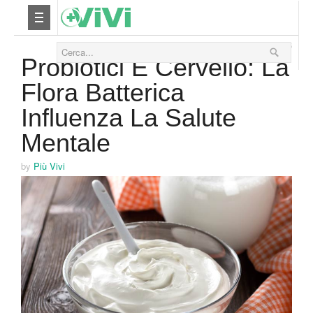
16 Novembre 2016
Nutrizione
Probiotici E Cervello: La
Flora Batterica
Yoga
Influenza La Salute
Salute
Mentale
Bellezza
by
Più Vivi
Fitness
Relax
Viaggi & Vacanze