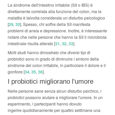
La sindrome dell'intestino irritabile (SII o IBS) è
direttamente correlata alla funzione del colon, ma la
malattia è talvolta considerata un disturbo psicologico
[
29
,
30
]. Spesso, chi soffre della SII manifesta
problemi di ansia e depressione. Inoltre, è interessante
notare che nelle persone che hanno la SII il microbiota
intestinale risulta alterato [
31
,
32
,
33
].
Molti studi hanno dimostrato che diversi tipi di
probiotici sono in grado di diminuire i sintomi della
sindrome del colon irritabile, in particolare il dolore e il
gonfiore [
34
,
35
,
36
].
I probiotici migliorano l'umore
Nelle persone sane senza alcun disturbo psichico, i
probiotici possono aiutare a migliorare l'umore. In un
esperimento, i partecipanti hanno dovuto
ingerire quotidianamente per quattro settimane una