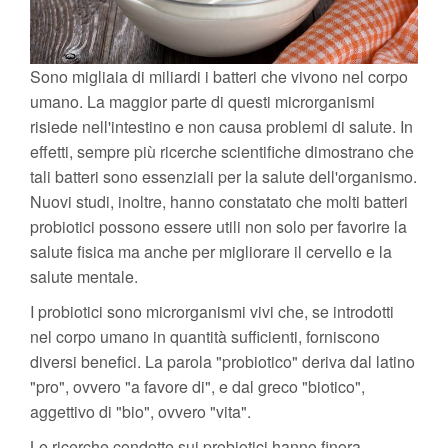
Sono migliaia di miliardi i batteri che vivono nel corpo
umano. La maggior parte di questi microrganismi
risiede nell'intestino e non causa problemi di salute. In
effetti, sempre più ricerche scientifiche dimostrano che
tali batteri sono essenziali per la salute dell'organismo.
Nuovi studi, inoltre, hanno constatato che molti batteri
probiotici possono essere utili non solo per favorire la
salute fisica ma anche per migliorare il cervello e la
salute mentale.
I probiotici sono microrganismi vivi che, se introdotti
nel corpo umano in quantità sufficienti, forniscono
diversi benefici. La parola "probiotico" deriva dal latino
"pro", ovvero "a favore di", e dal greco "biotico",
aggettivo di "bio", ovvero "vita".
Le ricerche condotte sui probiotici hanno finora