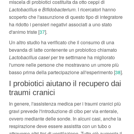
miscela di probiotici costituita da otto ceppi di
Lactobacillus
e
Bifidobacterium
. I ricercatori hanno
scoperto che l'assunzione di questo tipo di integratore
ha ridotto i pensieri negativi associati a uno stato
d'animo triste [
37
].
Un altro studio ha verificato che il consumo di una
bevanda di latte contenente un probiotico chiamato
Lactobacillus casei
per tre settimane ha migliorato
l'umore nelle persone che mostravano un umore più
basso prima della partecipazione all'esperimento [
38
].
I probiotici aiutano il recupero dai
traumi cranici
In genere, l'assistenza medica per i traumi cranici più
gravi prevede l'introduzione di cibo per via enterale,
ovvero mediante delle sonde. In alcuni casi, anche la
respirazione deve essere assistita con un tubo o
attraverso altri tipi di ventilazione. Tutto ciò aumenta il