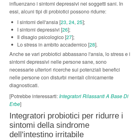
influenzano i sintomi depressivi nei soggetti sani. In
essi, alcuni tipi di probiotici possono ridurre:
I sintomi dell'ansia [
23
,
24
,
25
];
I sintomi depressivi [
26
];
Il disagio psicologico [
27
];
Lo stress in ambito accademico [
28
].
Anche se vari probiotici abbassano l'ansia, lo stress e i
sintomi depressivi nelle persone sane, sono
necessarie ulteriori ricerche sui potenziali benefici
nelle persone con disturbi mentali clinicamente
diagnosticati.
[Potrebbe interessarti:
Integratori Rilassanti A Base Di
Erbe
]
Integratori probiotici per ridurre i
sintomi della sindrome
dell'intestino irritabile