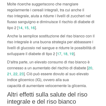
Molte ricerche suggeriscono che mangiare
regolarmente i cereali integrali, tra cui anche il
riso integrale, aiuta a ridurre i livelli di zuccheri nel
flusso sanguigno e diminuisce il rischio di diabete di
tipo 2 [
14
,
15
,
16
].
Anche la semplice sostituzione del riso bianco con il
riso integrale è una buona strategia per abbassare i
livelli di glucosio nel sangue e ridurre le possibilità di
sviluppare il diabete di tipo 2 [
17
,
18
,
19
].
D'altra parte, un elevato consumo di riso bianco è
connesso a un aumentato del rischio di diabete [
20
,
21
,
22
,
23
]. Ciò può essere dovuto al suo elevato
indice glicemico (IG), ovvero alla sua
capacità di aumentare velocemente la glicemia.
Altri effetti sulla salute del riso
integrale e del riso bianco