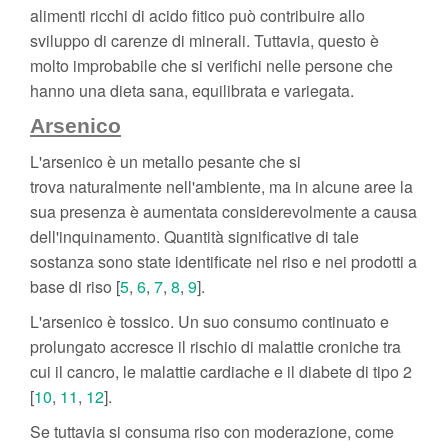
alimenti ricchi di acido fitico può contribuire allo
sviluppo di carenze di minerali. Tuttavia, questo è
molto improbabile che si verifichi nelle persone che
hanno una dieta sana, equilibrata e variegata.
Arsenico
L'arsenico è un metallo pesante che si
trova naturalmente nell'ambiente, ma in alcune aree la
sua presenza è aumentata considerevolmente a causa
dell'inquinamento. Quantità significative di tale
sostanza sono state identificate nel riso e nei prodotti a
base di riso [
5
,
6
,
7
,
8
,
9
].
L'arsenico è tossico. Un suo consumo continuato e
prolungato accresce il rischio di malattie croniche tra
cui il cancro, le malattie cardiache e il diabete di tipo 2
[
10
,
11
,
12
].
Se tuttavia si consuma riso con moderazione, come