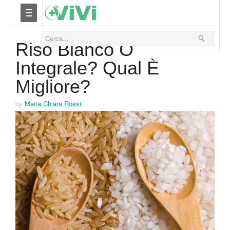
09 Settembre 2016
Nutrizione
Riso Bianco O
Integrale? Qual È
Yoga
Migliore?
Salute
by
Maria Chiara Rossi
Bellezza
Fitness
Relax
Viaggi & Vacanze