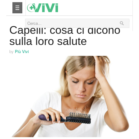
05 Febbraio 2014
Nutrizione
Capelli: cosa ci dicono
sulla loro salute
Yoga
by
Più Vivi
Salute
Bellezza
Fitness
Relax
Viaggi & Vacanze