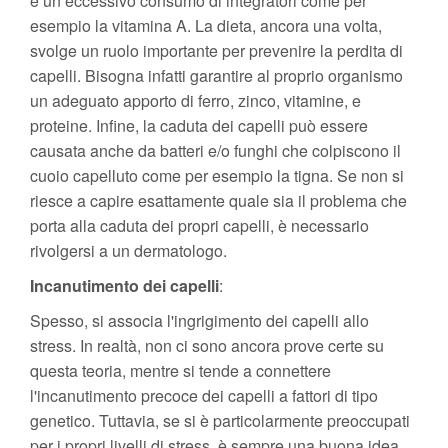
e un eccessivo consumo di integratori come per
esempio la vitamina A. La dieta, ancora una volta,
svolge un ruolo importante per prevenire la perdita di
capelli. Bisogna infatti garantire al proprio organismo
un adeguato apporto di ferro, zinco, vitamine, e
proteine. Infine, la caduta dei capelli può essere
causata anche da batteri e/o funghi che colpiscono il
cuoio capelluto come per esempio la tigna. Se non si
riesce a capire esattamente quale sia il problema che
porta alla caduta dei propri capelli, è necessario
rivolgersi a un dermatologo.
Incanutimento dei capelli
:
Spesso, si associa l'ingrigimento dei capelli allo
stress. In realtà, non ci sono ancora prove certe su
questa teoria, mentre si tende a connettere
l'incanutimento precoce dei capelli a fattori di tipo
genetico. Tuttavia, se si è particolarmente preoccupati
per i propri livelli di stress, è sempre una buona idea