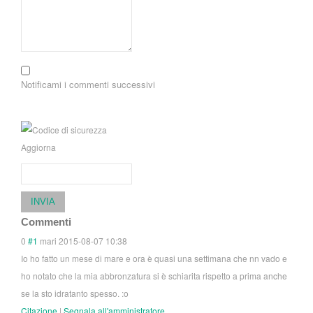
Notificami i commenti successivi
Aggiorna
INVIA
Commenti
0
#1
mari
2015-08-07 10:38
Io ho fatto un mese di mare e ora è quasi una settimana che nn vado e
ho notato che la mia abbronzatura si è schiarita rispetto a prima anche
se la sto idratanto spesso. :o
Citazione
|
Segnala all'amministratore