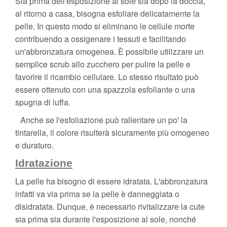
Sia prima dell'esposizione al sole sia dopo la doccia,
al ritorno a casa, bisogna esfoliare delicatamente la
pelle. In questo modo si eliminano le cellule morte
contribuendo a ossigenare i tessuti e facilitando
un'abbronzatura omogenea. È possibile utilizzare un
semplice scrub allo zucchero per pulire la pelle e
favorire il ricambio cellulare. Lo stesso risultato può
essere ottenuto con una spazzola esfoliante o una
spugna di luffa.
Anche se l'esfoliazione può rallentare un po' la
tintarella, il colore risulterà sicuramente più omogeneo
e duraturo.
Idratazione
La pelle ha bisogno di essere idratata. L'abbronzatura
infatti va via prima se la pelle è danneggiata o
disidratata. Dunque, è necessario rivitalizzare la cute
sia prima sia durante l'esposizione al sole, nonché