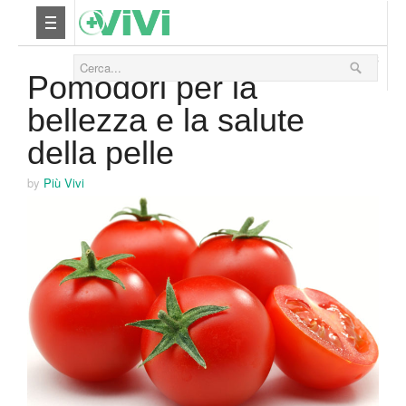
17 Maggio 2013
Nutrizione
Pomodori per la
bellezza e la salute
Yoga
della pelle
Salute
by
Più Vivi
Bellezza
Fitness
Relax
Viaggi & Vacanze