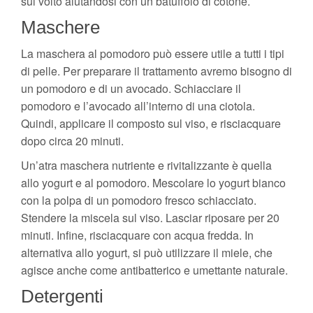
sul volto aiutandosi con un batuffolo di cotone.
Maschere
La maschera al pomodoro può essere utile a tutti i tipi
di pelle. Per preparare il trattamento avremo bisogno di
un pomodoro e di un avocado. Schiacciare il
pomodoro e l’avocado all’interno di una ciotola.
Quindi, applicare il composto sul viso, e risciacquare
dopo circa 20 minuti.
Un’atra maschera nutriente e rivitalizzante è quella
allo yogurt e al pomodoro. Mescolare lo yogurt bianco
con la polpa di un pomodoro fresco schiacciato.
Stendere la miscela sul viso. Lasciar riposare per 20
minuti. Infine, risciacquare con acqua fredda. In
alternativa allo yogurt, si può utilizzare il miele, che
agisce anche come antibatterico e umettante naturale.
Detergenti