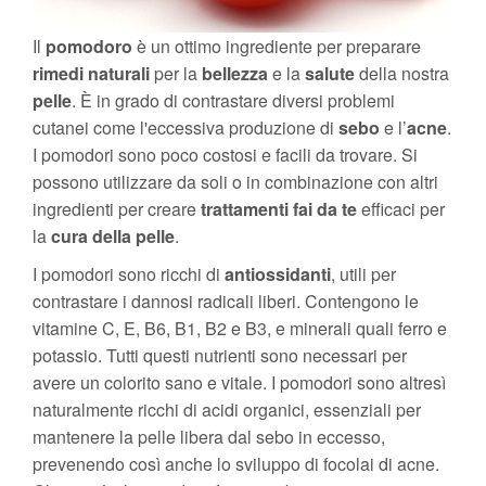
Il
pomodoro
è un ottimo ingrediente per preparare
rimedi
naturali
per la
bellezza
e la
salute
della nostra
pelle
. È in grado di contrastare diversi problemi
cutanei come l'eccessiva produzione di
sebo
e l’
acne
.
I pomodori sono poco costosi e facili da trovare. Si
possono utilizzare da soli o in combinazione con altri
ingredienti per creare
trattamenti
fai da te
efficaci per
la
cura
della
pelle
.
I pomodori sono ricchi di
antiossidanti
, utili per
contrastare i dannosi radicali liberi. Contengono le
vitamine C, E, B6, B1, B2 e B3, e minerali quali ferro e
potassio. Tutti questi nutrienti sono necessari per
avere un colorito sano e vitale. I pomodori sono altresì
naturalmente ricchi di acidi organici, essenziali per
mantenere la pelle libera dal sebo in eccesso,
prevenendo così anche lo sviluppo di focolai di acne.