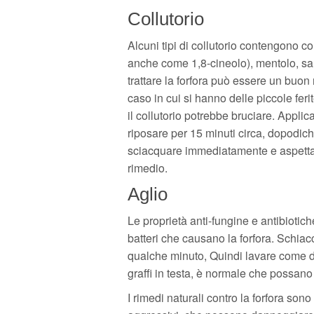
Collutorio
Alcuni tipi di collutorio contengono co
anche come 1,8-cineolo), mentolo, salic
trattare la forfora può essere un buon
caso in cui si hanno delle piccole feri
il collutorio potrebbe bruciare. Applic
riposare per 15 minuti circa, dopodich
sciacquare immediatamente e aspetta
rimedio.
Aglio
Le proprietà anti-fungine e antibiotich
batteri che causano la forfora. Schiacc
qualche minuto, Quindi lavare come d
graffi in testa, è normale che possano 
I rimedi naturali contro la forfora son