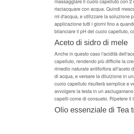
massaggiare il cuoio capelluto con 2 c
risciacquare con acqua. Quindi mescol
ml d'acqua, e utilizzare la soluzione 
applicazione tutti i giorni fino a quan
bilanciare il pH del cuoio capelluto, c
Aceto di sidro di mele
Anche in questo caso l'acidità dell'ac
capelluto, rendendo più difficile la cres
rimedio naturale antiforfora all'aceto 
di acqua, e versare la diluizione in u
cuoio capelluto risulterà semplice e v
avvolgere la testa in un asciugamano e
capelli come di consueto. Ripetere il 
Olio essenziale di Tea t