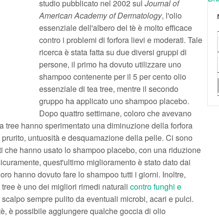
studio pubblicato nel 2002 sul
Journal of
American Academy of Dermatology
, l'olio
essenziale dell'albero del tè è molto efficace
contro i problemi di forfora lievi e moderati. Tale
ricerca è stata fatta su due diversi gruppi di
persone, il primo ha dovuto utilizzare uno
shampoo contenente per il 5 per cento olio
essenziale di tea tree, mentre il secondo
gruppo ha applicato uno shampoo placebo.
Dopo quattro settimane, coloro che avevano
 tea tree hanno sperimentato una diminuzione della forfora
e prurito, untuosità e desquamazione della pelle. Ci sono
nti che hanno usato lo shampoo placebo, con una riduzione
 sicuramente, quest'ultimo miglioramento è stato dato dai
oro hanno dovuto fare lo shampoo tutti i giorni. Inoltre,
 tree è uno dei migliori rimedi naturali
contro funghi e
o scalpo sempre pulito da eventuali microbi, acari e pulci.
 tè, è possibile aggiungere qualche goccia di olio