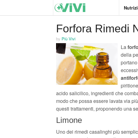
Nutriz
Forfora Rimedi N
by
Più Vivi
La
forf
della pe
portano 
eccessi
antifor
pirition
acido salicilico, ingredienti che comba
modo che possa essere lavata via più 
questi trattamenti, proponendo una se
Limone
Uno dei rimedi casalinghi più semplici