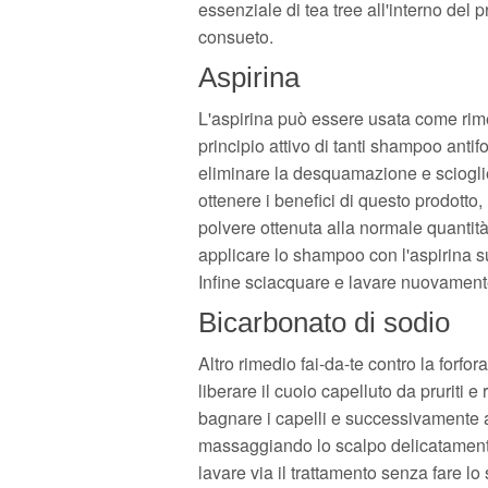
essenziale di tea tree all'interno del
consueto.
Aspirina
L'aspirina può essere usata come rime
principio attivo di tanti shampoo antifo
eliminare la desquamazione e scioglie
ottenere i benefici di questo prodotto,
polvere ottenuta alla normale quantità
applicare lo shampoo con l'aspirina sul
Infine sciacquare e lavare nuovament
Bicarbonato di sodio
Altro rimedio fai-da-te contro la forfor
liberare il cuoio capelluto da pruriti e
bagnare i capelli e successivamente a
massaggiando lo scalpo delicatamente
lavare via il trattamento senza fare lo