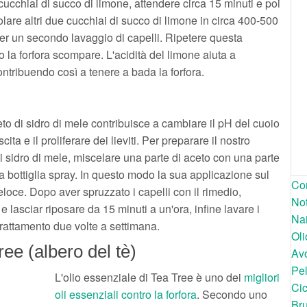
ucchiai di succo di limone, attendere circa 15 minuti e poi
are altri due cucchiai di succo di limone in circa 400-500
per un secondo lavaggio di capelli. Ripetere questa
do la forfora scompare. L'acidità del limone aiuta a
ontribuendo così a tenere a bada la forfora.
eto di sidro di mele contribuisce a cambiare il pH del cuoio
cita e il proliferare dei lieviti. Per preparare il nostro
di sidro di mele, miscelare una parte di aceto con una parte
na bottiglia spray. In questo modo la sua applicazione sul
Con
eloce. Dopo aver spruzzato i capelli con il rimedio,
Not
 lasciar riposare da 15 minuti a un'ora, infine lavare i
Nai
trattamento due volte a settimana.
Oli
ree (albero del tè)
Avo
Pel
L'olio essenziale di Tea Tree è uno dei
migliori
Cic
oli essenziali contro la forfora
. Secondo uno
Bru