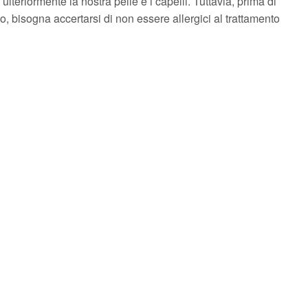
teriormente la nostra pelle e i capelli. Tuttavia, prima di
vo, bisogna accertarsi di non essere allergici al trattamento