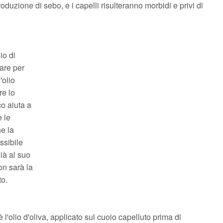
duzione di sebo, e i capelli risulteranno morbidi e privi di
io di
are per
'olio
re lo
o aiuta a
e le
ne la
ssibile
à al suo
non sarà la
to.
 l'olio d'oliva, applicato sul cuoio capelluto prima di