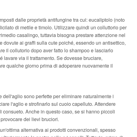
mposti dalle proprietà antifungine tra cui: eucaliptolo (noto
ilato di metile e timolo. Utilizzare quindi un colluttorio per
 rimedio casalingo, tuttavia bisogna prestare attenzione nel
te dovute ai graffi sulla cute poiché, essendo un antisettico,
are il collutorio dopo aver fatto lo shampoo e lasciarlo
é lavare via il trattamento. Se dovesse bruciare,
re qualche giorno prima di adoperare nuovamente il
e dell'aglio sono perfette per eliminare naturalmente i
iare l'aglio e strofinarlo sul cuoio capelluto. Attendere
i consueto. Anche in questo caso, se si hanno piccoli
provocare dei lievi bruciori.
o un'ottima alternativa ai prodotti convenzionali, spesso