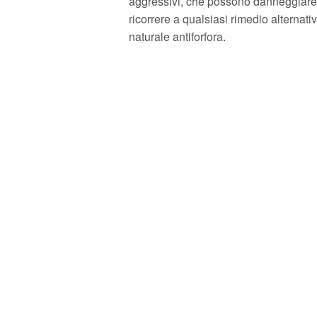
aggressivi, che possono danneggiare ul
ricorrere a qualsiasi rimedio alternati
naturale antiforfora.