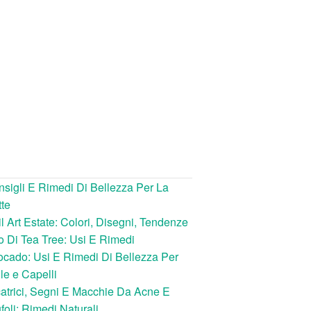
sigli E Rimedi Di Bellezza Per La
te
l Art Estate: Colori, Disegni, Tendenze
o Di Tea Tree: Usi E Rimedi
cado: Usi E Rimedi Di Bellezza Per
le e Capelli
atrici, Segni E Macchie Da Acne E
foli: Rimedi Naturali