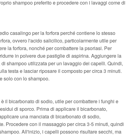
 proprio shampoo preferito e procedere con i lavaggi come di
dio casalingo per la forfora perché contiene lo stesso
rfora, ovvero l'acido salicilico, particolarmente utile per
re la forfora, nonché per combattere la psoriasi. Per
 ridurre in polvere due pastiglie di aspirina. Aggiungere la
 di shampoo utilizzata per un lavaggio dei capelli. Quindi,
la testa e lasciar riposare il composto per circa 3 minuti.
e solo con lo shampoo.
a è il bicarbonato di sodio, utile per combattere i funghi e
 residui di sporco. Prima di applicare il bicarbonato,
pplicare una manciata di bicarbonato di sodio,
. Procedere con il massaggio per circa 3-5 minuti, quindi
 shampoo. All'inizio, i capelli possono risultare secchi, ma