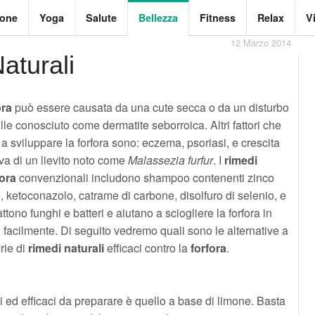
ione
Yoga
Salute
Bellezza
Fitness
Relax
V
12 Marzo 2014
aturali
ora
può essere causata da una cute secca o da un disturbo
lle conosciuto come dermatite seborroica. Altri fattori che
a sviluppare la forfora sono: eczema, psoriasi, e crescita
va di un lievito noto come
Malassezia furfur
. I
rimedi
fora
convenzionali includono shampoo contenenti zinco
e, ketoconazolo, catrame di carbone, disolfuro di selenio, e
ttono funghi e batteri e aiutano a sciogliere la forfora in
facilmente. Di seguito vedremo quali sono le alternative a
rie di
rimedi naturali
efficaci contro la
forfora
.
 ed efficaci da preparare è quello a base di limone. Basta