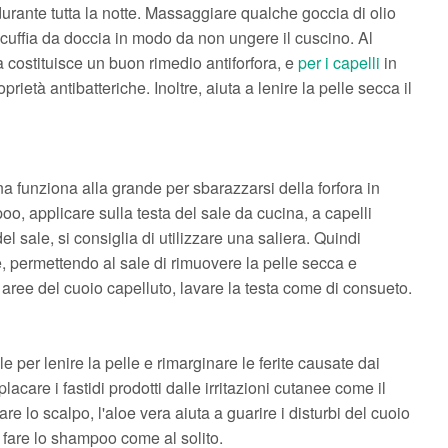
urante tutta la notte. Massaggiare qualche goccia di olio
 cuffia da doccia in modo da non ungere il cuscino. Al
a costituisce un buon rimedio antiforfora, e
per i capelli
in
prietà antibatteriche. Inoltre, aiuta a lenire la pelle secca il
a funziona alla grande per sbarazzarsi della forfora in
o, applicare sulla testa del sale da cucina, a capelli
del sale, si consiglia di utilizzare una saliera. Quindi
 permettendo al sale di rimuovere la pelle secca e
aree del cuoio capelluto, lavare la testa come di consueto.
e per lenire la pelle e rimarginare le ferite causate dai
placare i fastidi prodotti dalle irritazioni cutanee come il
re lo scalpo, l'aloe vera aiuta a guarire i disturbi del cuoio
 fare lo shampoo come al solito.