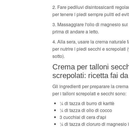
2. Fare pediluvi disintossicanti regola
per tenere i piedi sempre puliti ed evit
3. Massaggiare l'olio di magnesio sui 
prima di andare a letto.
4. Alla sera, usare la crema naturale f
per nutrire i piedi secchi e screpolati 
sotto).
Crema per talloni secch
screpolati: ricetta fai da
Gli ingredienti per preparare la crema 
per i talloni screpolati e secchi sono:
¼ di tazza di burro di karitè
¼ di tazza di olio di cocco
3 cucchiai di cera d'api
¼ di tazza di cloruro di magnesio 