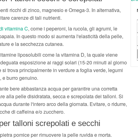
menti ricchi di zinco, magnesio e Omega-3. In alternativa,
are carenze di tali nutrienti.
 di vitamina C
, come i peperoni, la rucola, gli agrumi, le
a papaia. In questo modo si aumenta l'elasticità della pelle,
lature e la secchezza cutanea.
vitamine liposolubili come la vitamina D, la quale viene
deguata esposizione ai raggi solari (15-20 minuti al giorno
 si trova principalmente in verdure a foglia verde, legumi
a, e burro genuino.
rtante bere abbastanza acqua per garantire una corretta
are alla pelle disidratata, secca e screpolata dei talloni. Si
acqua durante l'intero arco della giornata. Evitare, o ridurre,
cche di caffeina e/o zucchero.
per talloni screpolati e secchi
a pietra pomice per rimuovere la pelle ruvida e morta.