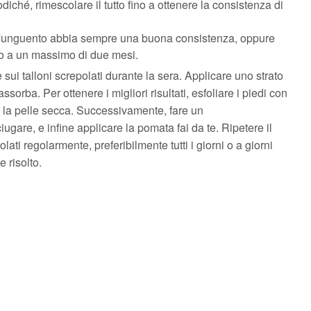
diché, rimescolare il tutto fino a ottenere la consistenza di
é l'unguento abbia sempre una buona consistenza, oppure
no a un massimo di due mesi.
e sui talloni screpolati durante la sera. Applicare uno strato
sorba. Per ottenere i migliori risultati, esfoliare i piedi con
 la pelle secca. Successivamente, fare un
iugare, e infine applicare la pomata fai da te. Ripetere il
olati regolarmente, preferibilmente tutti i giorni o a giorni
 risolto.