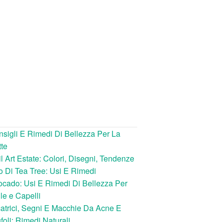
sigli E Rimedi Di Bellezza Per La
te
l Art Estate: Colori, Disegni, Tendenze
o Di Tea Tree: Usi E Rimedi
cado: Usi E Rimedi Di Bellezza Per
le e Capelli
atrici, Segni E Macchie Da Acne E
foli: Rimedi Naturali