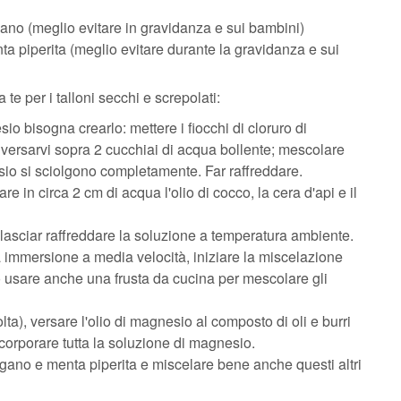
gano (meglio evitare in gravidanza e sui bambini)
ta piperita (meglio evitare durante la gravidanza e sui
 te per i talloni secchi e screpolati:
io bisogna crearlo: mettere i fiocchi di cloruro di
 versarvi sopra 2 cucchiai di acqua bollente; mescolare
sio si sciolgono completamente. Far raffreddare.
e in circa 2 cm di acqua l'olio di cocco, la cera d'api e il
 lasciar raffreddare la soluzione a temperatura ambiente.
a immersione a media velocità, iniziare la miscelazione
 può usare anche una frusta da cucina per mescolare gli
a), versare l'olio di magnesio al composto di oli e burri
corporare tutta la soluzione di magnesio.
rigano e menta piperita e miscelare bene anche questi altri