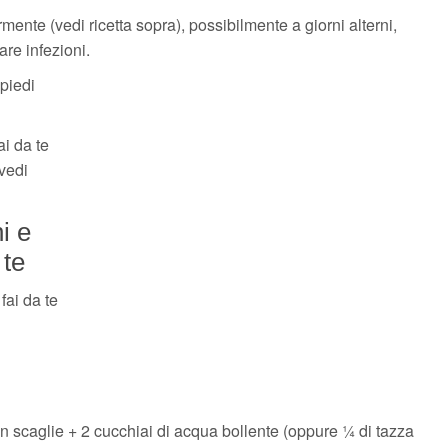
rmente (vedi ricetta sopra), possibilmente a giorni alterni,
are infezioni.
piedi
ai da te
(vedi
i e
 te
fai da te
in scaglie + 2 cucchiai di acqua bollente (oppure ¼ di tazza