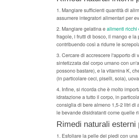
1. Mangiare sufficienti quantità di ali
assumere integratori alimentari per evit
2. Mangiare gelatina e
alimenti ricchi
fragole, i frutti di bosco, il mango e l
contribuendo così a ridurre le screpo
3. Cercare di accrescere l'apporto di 
sintetizzata dal corpo umano con un'a
possono bastare), e la vitamina K, che
(in particolare ceci, piselli, soia), uov
4. Infine, si ricorda che è molto impo
idratazione a tutto il corpo, in particol
consiglia di bere almeno 1,5-2 litri di 
le bevande disidratanti come quelle ri
Rimedi naturali esterni 
1. Esfoliare la pelle dei piedi con un