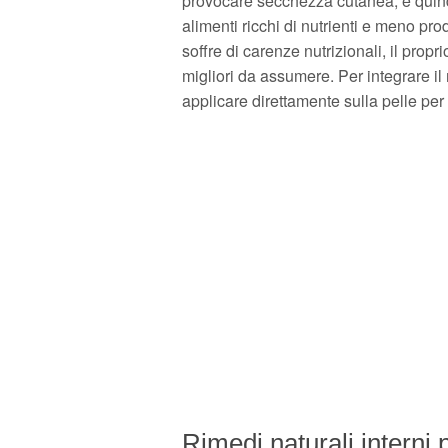
provocare secchezza cutanea, e quind
alimenti ricchi di nutrienti e meno prod
soffre di carenze nutrizionali, il propr
migliori da assumere. Per integrare il
applicare direttamente sulla pelle pe
Rimedi naturali interni p