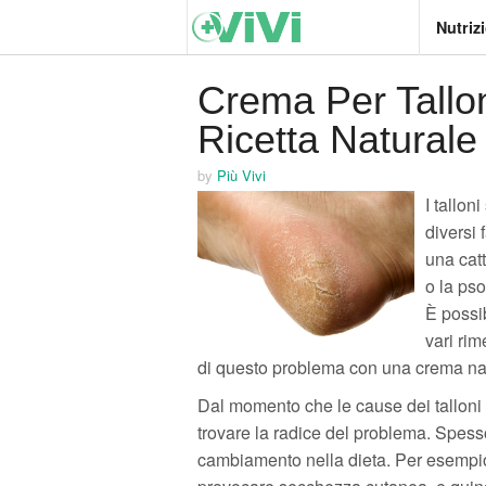
Nutriz
Crema Per Tallon
Ricetta Naturale
by
Più Vivi
I tallon
diversi 
una catt
o la pso
È possib
vari ri
di questo problema con una crema natur
Dal momento che le cause dei talloni
trovare la radice del problema. Spesso
cambiamento nella dieta. Per esempi