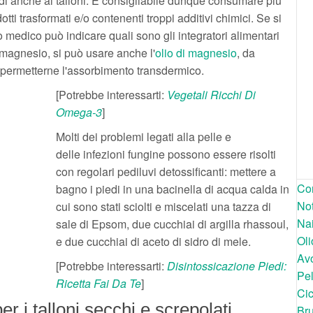
i anche ai talloni. È consigliabile dunque consumare più
otti trasformati e/o contenenti troppi additivi chimici. Se si
io medico può indicare quali sono gli integratori alimentari
 magnesio, si può usare anche l'
olio di magnesio
, da
r permetterne l'assorbimento transdermico.
[Potrebbe interessarti:
Vegetali Ricchi Di
Omega-3
]
Molti dei problemi legati alla pelle e
delle infezioni fungine possono essere risolti
con regolari pediluvi detossificanti: mettere a
Con
bagno i piedi in una bacinella di acqua calda in
Not
cui sono stati sciolti e miscelati una tazza di
Nai
sale di Epsom, due cucchiai di argilla rhassoul,
Oli
e due cucchiai di aceto di sidro di mele.
Avo
[Potrebbe interessarti:
Disintossicazione Piedi:
Pel
Ricetta Fai Da Te
]
Cic
er i talloni secchi e screpolati
Bru