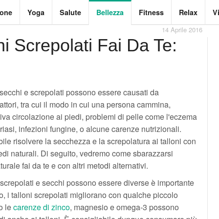
ione
Yoga
Salute
Bellezza
Fitness
Relax
V
14 Aprile 2016
i Screpolati Fai Da Te:
i secchi e screpolati possono essere causati da
fattori, tra cui il modo in cui una persona cammina,
iva circolazione ai piedi, problemi di pelle come l'eczema
riasi, infezioni fungine, o alcune carenze nutrizionali.
ile risolvere la secchezza e la screpolatura ai talloni con
medi naturali. Di seguito, vedremo come sbarazzarsi
ale fai da te e con altri metodi alternativi.
 screpolati e secchi possono essere diverse è importante
, i talloni screpolati migliorano con qualche piccolo
o le
carenze di zinco
, magnesio e omega-3 possono