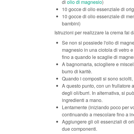
di
olio di magnesio
)
10 gocce di olio essenziale di ori
10 gocce di olio essenziale di men
bambini)
Istruzioni per realizzare la crema fai da
Se non si possiede l'olio di magnes
magnesio in una ciotola di vetro e
fino a quando le scaglie di magne
A bagnomaria, sciogliere e miscelar
burro di karitè.
Quando i composti si sono sciolti,
A questo punto, con un frullatore 
degli oli/burri. In alternativa, si
ingredienti a mano.
Lentamente (iniziando poco per volt
continuando a mescolare fino a in
Aggiungere gli oli essenziali di o
due componenti.