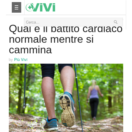
25 Settembre 2015
Nutrizione
Qual è il battito cardiaco
normale mentre si
Yoga
cammina
Salute
by
Più Vivi
Bellezza
Fitness
Relax
Viaggi & Vacanze