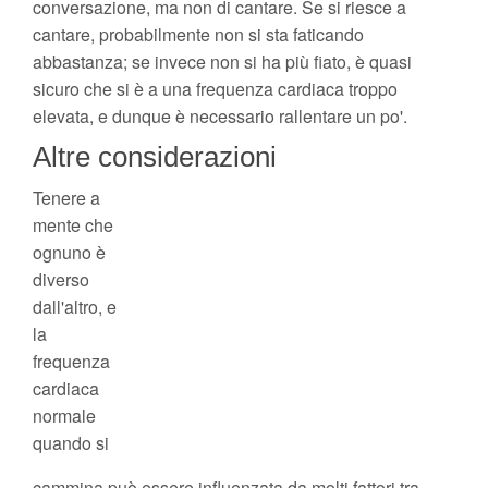
conversazione, ma non di cantare. Se si riesce a
cantare, probabilmente non si sta faticando
abbastanza; se invece non si ha più fiato, è quasi
sicuro che si è a una frequenza cardiaca troppo
elevata, e dunque è necessario rallentare un po'.
Altre considerazioni
Tenere a
mente che
ognuno è
diverso
dall'altro, e
la
frequenza
cardiaca
normale
quando si
cammina può essere influenzata da molti fattori tra