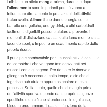
I
cibi
che un atleta
mangia
prima
, durante e dopo
l'
allenamento
sono importanti perché vanno a
influenzare direttamente le prestazioni dell'
attività
fisica
svolta.
Alimenti
che danno energia come
barrette energetiche, energy drink, e altri carboidrati
facilmente digeribili possono aiutare a prevenire i
momenti di distrazione causati dalla fame mentre si sta
facendo sport, e impedire un esaurimento rapido delle
proprie risorse.
Il principale combustibile per i muscoli attivi è costituito
dai carboidrati che vengono immagazzinati nei
muscoli come glicogeno. Per riempire le riserve di
glicogeno è necessario molto tempo, e ciò che si
ingerisce può aiutare oppure ostacolare questo
processo. Solitamente, quello che si mangia prima
dell'attività sportiva dipende dalle proprie esigenze
specifiche e da ciò che si preferisce. In ogni caso,
bisogna programmare il pasto in funzione della