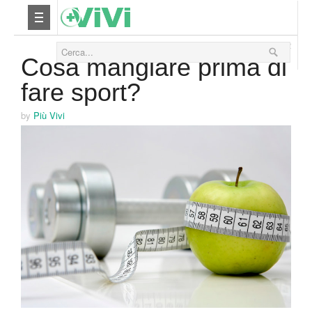
12 Dicembre 2012
Nutrizione
Cosa mangiare prima di
fare sport?
Yoga
by
Più Vivi
Salute
Bellezza
Fitness
Relax
Viaggi & Vacanze