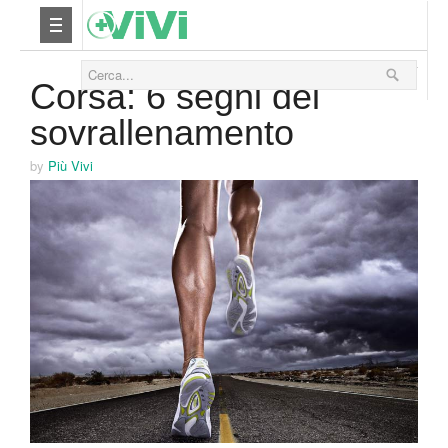
05 Giugno 2014
Nutrizione
Corsa: 6 segni del
sovrallenamento
Yoga
by
Più Vivi
Salute
Bellezza
Fitness
Relax
Viaggi & Vacanze