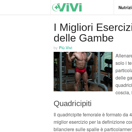
Nutriz
I Migliori Eserciz
delle Gambe
by
Più Vivi
Allenar
solo i te
particol
delle ga
quadricip
coscia, i
Quadricipiti
Il quadricipite femorale è formato da 
miglior esercizio per la definizione c
bilanciere sulle spalle è particolarment