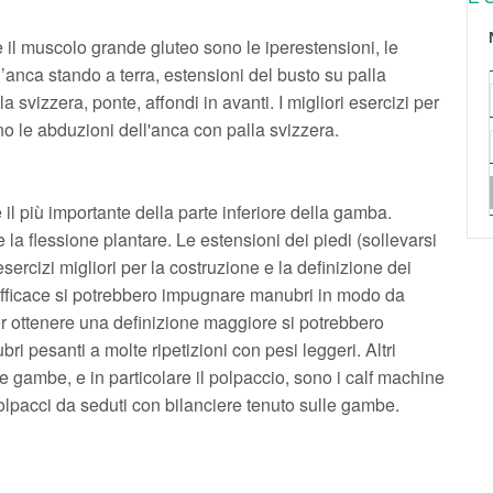
ire il muscolo grande gluteo sono le iperestensioni, le
l’anca stando a terra, estensioni del busto su palla
 svizzera, ponte, affondi in avanti. I migliori esercizi per
no le abduzioni dell'anca con palla svizzera.
il più importante della parte inferiore della gamba.
 la flessione plantare. Le estensioni dei piedi (sollevarsi
sercizi migliori per la costruzione e la definizione dei
 efficace si potrebbero impugnare manubri in modo da
er ottenere una definizione maggiore si potrebbero
i pesanti a molte ripetizioni con pesi leggeri. Altri
lle gambe, e in particolare il polpaccio, sono i calf machine
olpacci da seduti con bilanciere tenuto sulle gambe.