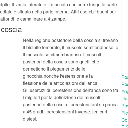
pite. Il vasto laterale è il muscolo che corre lungo la parte
diale è situato nella parte interna. Altri esercizi buoni per
li affondi, e camminare a 4 zampe.
 coscia
Nella regione posteriore della coscia si trovano
il bicipite femorale, il muscolo semitendinoso, e
il muscolo semimembranoso. I muscoli
posteriori della coscia sono quelli che
permettono il piegamento delle
ginocchia nonché l'estensione e la
Pos
flessione delle articolazioni dell'anca.
Pos
Gli esercizi di iperestensione dell'anca sono tra
Yog
i migliori per la definizione dei muscoli
Ill
posteriori della coscia: iperestensioni su panca
Pos
a 45 gradi, iperestensioni inverse, leg curl
Fle
distesi.
Cos
E 