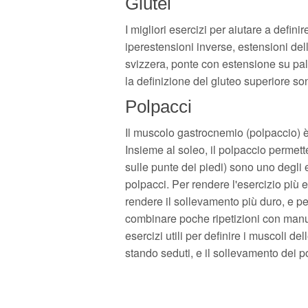
Glutei
I migliori esercizi per aiutare a defin
iperestensioni inverse, estensioni del
svizzera, ponte con estensione su palla
la definizione del gluteo superiore so
Polpacci
Il muscolo gastrocnemio (polpaccio) è 
Insieme al soleo, il polpaccio permette
sulle punte dei piedi) sono uno degli e
polpacci. Per rendere l'esercizio più
rendere il sollevamento più duro, e p
combinare poche ripetizioni con manubr
esercizi utili per definire i muscoli de
stando seduti, e il sollevamento dei p