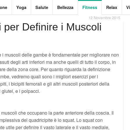
ione
Yoga
Salute
Bellezza
Fitness
Relax
V
12 Novembre 2015
i per Definire i Muscoli
e i muscoli delle gambe è fondamentale per migliorare non
ssuti degli arti inferiori ma anche quelli di tutto il corpo, in
are della zona core. Per quanto riguarda la definizione
mbe, vedremo quali sono i migliori esercizi per i
iti, i bicipiti femorali e gli altri muscoli posteriori della
 glutei, e i polpacci.
4 muscoli che occupano la parte anteriore della coscia. Il
omplessiva del quadricipite è lo squat. Lo squat con
e utile per definire il vasto laterale e il vasto mediale,