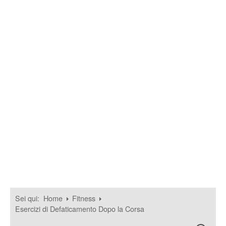
Sei qui:
Home
Fitness
Esercizi di Defaticamento Dopo la Corsa