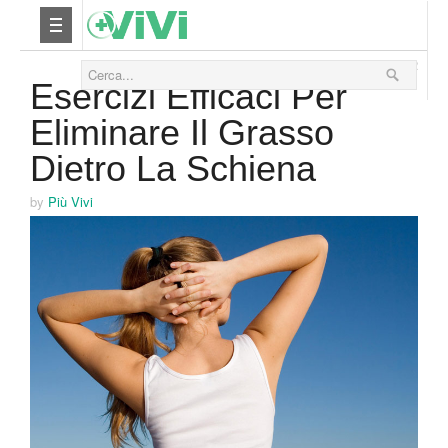
21 Agosto 2012
Nutrizione
Esercizi Efficaci Per
Eliminare Il Grasso
Yoga
Dietro La Schiena
Salute
by
Più Vivi
Bellezza
Fitness
Relax
Viaggi & Vacanze