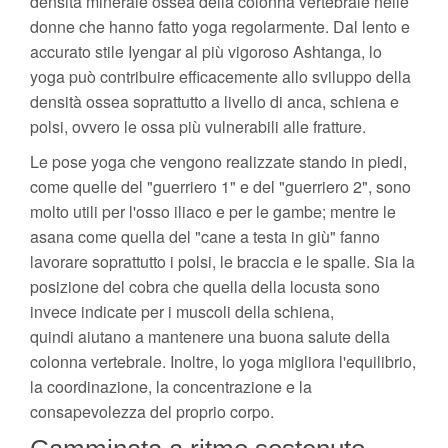
densità minerale ossea della colonna vertebrale nelle
donne che hanno fatto yoga regolarmente. Dal lento e
accurato stile Iyengar al più vigoroso Ashtanga, lo
yoga può contribuire efficacemente allo sviluppo della
densità ossea soprattutto a livello di anca, schiena e
polsi, ovvero le ossa più vulnerabili alle fratture.
Le pose yoga che vengono realizzate stando in piedi,
come quelle del "guerriero 1" e del "guerriero 2", sono
molto utili per l'osso iliaco e per le gambe; mentre le
asana come quella del "cane a testa in giù" fanno
lavorare soprattutto i polsi, le braccia e le spalle. Sia la
posizione del cobra che quella della locusta sono
invece indicate per i muscoli della schiena,
quindi aiutano a mantenere una buona salute della
colonna vertebrale. Inoltre, lo yoga migliora l'equilibrio,
la coordinazione, la concentrazione e la
consapevolezza del proprio corpo.