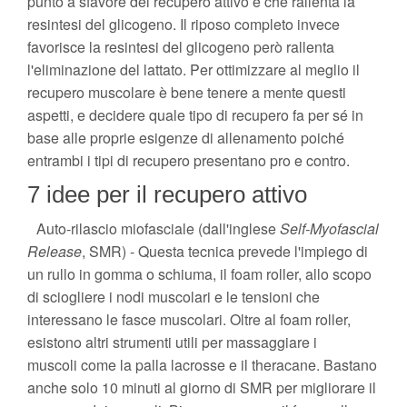
punto a sfavore del recupero attivo è che rallenta la
resintesi del glicogeno. Il riposo completo invece
favorisce la resintesi del glicogeno però rallenta
l'eliminazione del lattato. Per ottimizzare al meglio il
recupero muscolare è bene tenere a mente questi
aspetti, e decidere quale tipo di recupero fa per sé in
base alle proprie esigenze di allenamento poiché
entrambi i tipi di recupero presentano pro e contro.
7 idee per il recupero attivo
Auto-rilascio miofasciale (dall'inglese
Self-Myofascial
Release
, SMR) - Questa tecnica prevede l'impiego di
un rullo in gomma o schiuma, il foam roller, allo scopo
di sciogliere i nodi muscolari e le tensioni che
interessano le fasce muscolari. Oltre al foam roller,
esistono altri strumenti utili per massaggiare i
muscoli come la palla lacrosse e il theracane. Bastano
anche solo 10 minuti al giorno di SMR per migliorare il