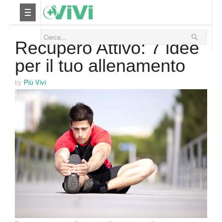
13 Ottobre 2015
Nutrizione
Recupero Attivo: 7 idee
per il tuo allenamento
Yoga
by
Più Vivi
Salute
Bellezza
Fitness
Relax
Viaggi & Vacanze