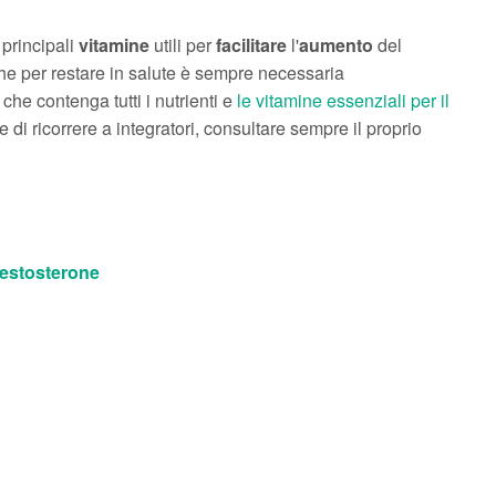
 principali
vitamine
utili per
facilitare
l'
aumento
del
he per restare in salute è sempre necessaria
che contenga tutti i nutrienti e
le vitamine essenziali per il
de di ricorrere a integratori, consultare sempre il proprio
 testosterone