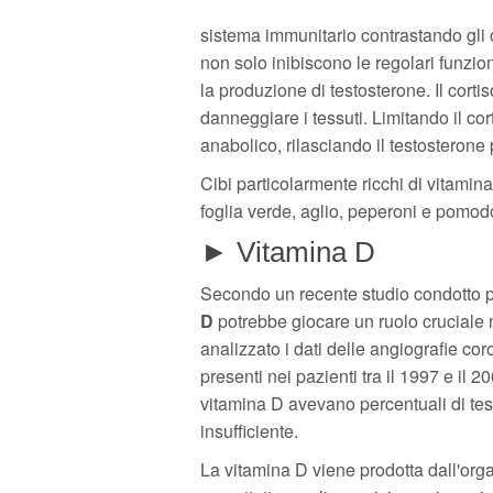
sistema immunitario contrastando gli or
non solo inibiscono le regolari funzio
la produzione di testosterone. Il cort
danneggiare i tessuti. Limitando il cor
anabolico, rilasciando il testosterone pe
Cibi particolarmente ricchi di vitamina
foglia verde, aglio, peperoni e pomodo
► Vitamina D
Secondo un recente studio condotto 
D
potrebbe giocare un ruolo cruciale n
analizzato i dati delle angiografie coro
presenti nei pazienti tra il 1997 e il 2
vitamina D avevano percentuali di test
insufficiente.
La vitamina D viene prodotta dall'or