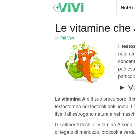
Nutriz
Le vitamine che 
by
Più Vivi
Il
testo
naturalm
concentr
può esse
particol
► Vi
La
vitamina A
e il suo precursore, il
b
testosterone nei testicoli dell'uomo. L
livelli di estrogeno naturale nei mas
Gli alimenti ricchi di vitamina A sono
di fegato di merluzzo, broccoli e verdu