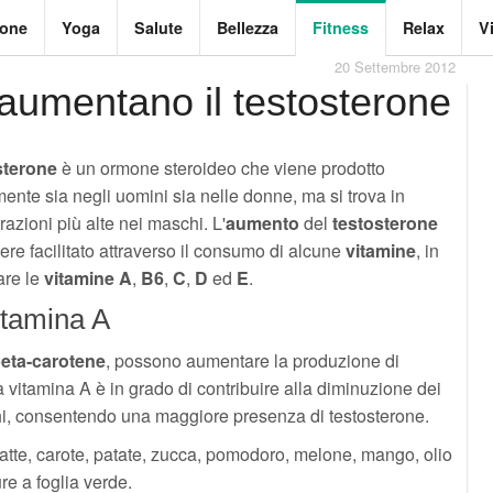
ione
Yoga
Salute
Bellezza
Fitness
Relax
V
20 Settembre 2012
aumentano il testosterone
sterone
è un ormone steroideo che viene prodotto
ente sia negli uomini sia nelle donne, ma si trova in
azioni più alte nei maschi. L'
aumento
del
testosterone
re facilitato attraverso il consumo di alcune
vitamine
, in
are le
vitamine A
,
B6
,
C
,
D
ed
E
.
tamina A
eta-carotene
, possono aumentare la produzione di
a vitamina A è in grado di contribuire alla diminuzione dei
chi, consentendo una maggiore presenza di testosterone.
 latte, carote, patate, zucca, pomodoro, melone, mango, olio
re a foglia verde.