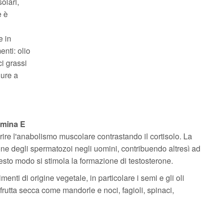
olari,
e è
e in
nti: olio
ci grassi
dure a
amina E
rire l'anabolismo muscolare contrastando il cortisolo. La
ne degli spermatozoi negli uomini, contribuendo altresì ad
 questo modo si stimola la formazione di testosterone.
menti di origine vegetale, in particolare i semi e gli oli
, frutta secca come mandorle e noci, fagioli, spinaci,