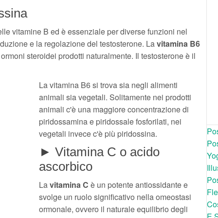
ssina
lle vitamine B ed è essenziale per diverse funzioni nel
oduzione e la regolazione del testosterone. La
vitamina B6
rmoni steroidei prodotti naturalmente. Il testosterone è il
La vitamina B6 si trova sia negli alimenti
animali sia vegetali. Solitamente nei prodotti
animali c'è una maggiore concentrazione di
piridossamina e piridossale fosforilati, nei
Pos
vegetali invece c'è più piridossina.
Pos
► Vitamina C o acido
Yog
ascorbico
Ill
Pos
La
vitamina C
è un potente antiossidante e
Fle
svolge un ruolo significativo nella omeostasi
Cos
ormonale, ovvero il naturale equilibrio degli
E 