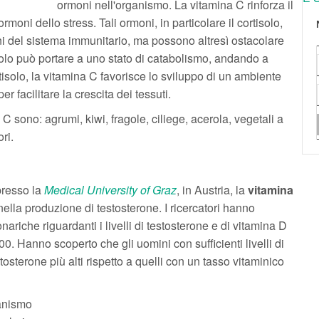
ormoni nell'organismo. La vitamina C rinforza il
moni dello stress. Tali ormoni, in particolare il cortisolo,
ni del sistema immunitario, ma possono altresì ostacolare
isolo può portare a uno stato di catabolismo, andando a
tisolo, la vitamina C favorisce lo sviluppo di un ambiente
r facilitare la crescita dei tessuti.
 C sono: agrumi, kiwi, fragole, ciliege, acerola, vegetali a
ri.
presso la
Medical University of Graz
, in Austria, la
vitamina
ella produzione di testosterone. I ricercatori hanno
nariche riguardanti i livelli di testosterone e di vitamina D
000. Hanno scoperto che gli uomini con sufficienti livelli di
osterone più alti rispetto a quelli con un tasso vitaminico
ganismo