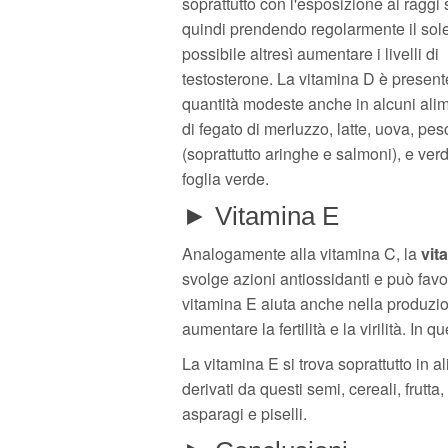
soprattutto con l'esposizione ai raggi s
quindi prendendo regolarmente il sol
possibile altresì aumentare i livelli di
testosterone. La vitamina D è present
quantità modeste anche in alcuni alime
di fegato di merluzzo, latte, uova, pes
(soprattutto aringhe e salmoni), e ver
foglia verde.
► Vitamina E
Analogamente alla vitamina C, la
vit
svolge azioni antiossidanti e può favo
vitamina E aiuta anche nella produzio
aumentare la fertilità e la virilità. In
La vitamina E si trova soprattutto in ali
derivati da questi semi, cereali, frutta
asparagi e piselli.