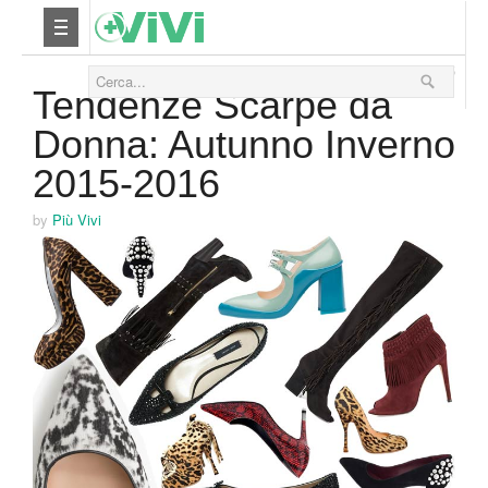
06 Settembre 2015
Nutrizione
Tendenze Scarpe da
Donna: Autunno Inverno
Yoga
2015-2016
Salute
by
Più Vivi
Bellezza
Fitness
Relax
Viaggi & Vacanze