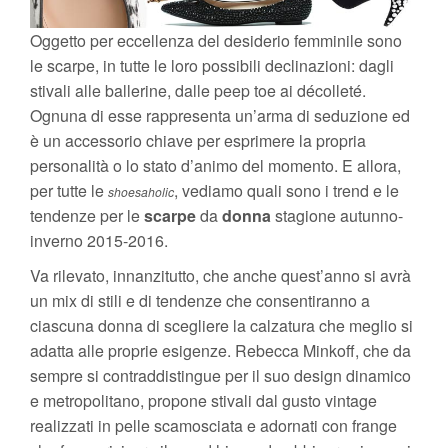
Oggetto per eccellenza del desiderio femminile sono
le scarpe, in tutte le loro possibili declinazioni: dagli
stivali alle ballerine, dalle peep toe ai décolleté.
Ognuna di esse rappresenta un’arma di seduzione ed
è un accessorio chiave per esprimere la propria
personalità o lo stato d’animo del momento. E allora,
per tutte le
, vediamo quali sono i trend e le
shoesaholic
tendenze per le
scarpe
da
donna
stagione autunno-
inverno 2015-2016.
Va rilevato, innanzitutto, che anche quest’anno si avrà
un mix di stili e di tendenze che consentiranno a
ciascuna donna di scegliere la calzatura che meglio si
adatta alle proprie esigenze. Rebecca Minkoff, che da
sempre si contraddistingue per il suo design dinamico
e metropolitano, propone stivali dal gusto vintage
realizzati in pelle scamosciata e adornati con frange