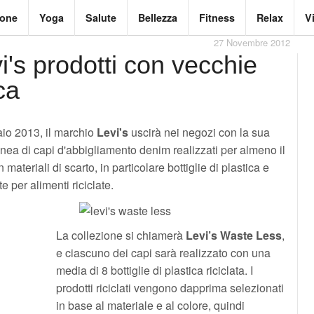
ione
Yoga
Salute
Bellezza
Fitness
Relax
V
27 Novembre 2012
i's prodotti con vecchie
ca
io 2013, il marchio
Levi's
uscirà nei negozi con la sua
nea di capi d'abbigliamento denim realizzati per almeno il
materiali di scarto, in particolare bottiglie di plastica e
e per alimenti riciclate.
La collezione si chiamerà
Levi’s Waste Less
,
e ciascuno dei capi sarà realizzato con una
media di 8 bottiglie di plastica riciclata. I
prodotti riciclati vengono dapprima selezionati
in base al materiale e al colore, quindi