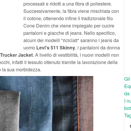
processati e ridotti a una fibra di poliestere.
Successivamente, la fibra viene mischiata con
il cotone, ottenendo infine il tradizionale filo
Cone Denim che viene impiegato per cucire
pantaloni e giacche di jeans. Nello specifico,
alcuni dei modelli "riciclati" saranno i jeans da
uomo
Levi's 511 Skinny
, i pantaloni da donna
Trucker Jacket
. A livello di vestibilità, i nuovi modelli non
chi, infatti il tessuto ottenuto tramite la lavorazione della
o la sua morbidezza.
Gli
Eqo
da 
I n
bot
Tag