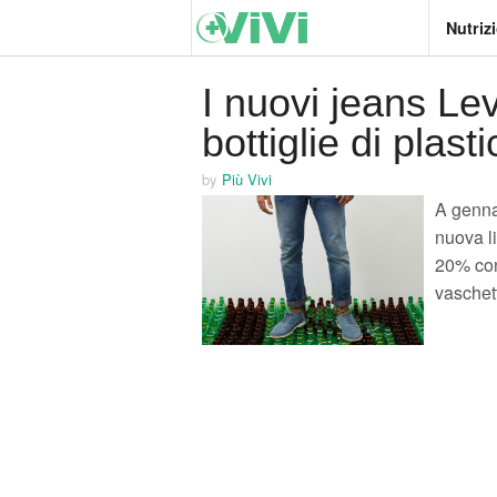
Nutriz
I nuovi jeans Lev
bottiglie di plasti
by
Più Vivi
A genna
nuova li
20% con 
vaschett