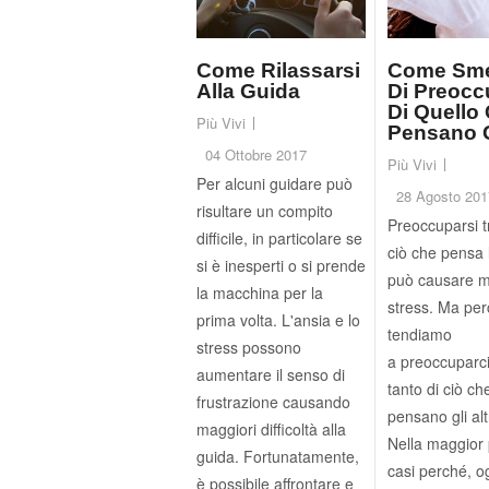
Come Rilassarsi
Come Sme
Alla Guida
Di Preocc
Di Quello
Più Vivi
Pensano Gl
04 Ottobre 2017
Più Vivi
Per alcuni guidare può
28 Agosto 201
risultare un compito
Preoccuparsi t
difficile, in particolare se
ciò che pensa 
si è inesperti o si prende
può causare m
la macchina per la
stress. Ma pe
prima volta. L'ansia e lo
tendiamo
stress possono
a preoccuparci
aumentare il senso di
tanto di ciò ch
frustrazione causando
pensano gli alt
maggiori difficoltà alla
Nella maggior 
guida. Fortunatamente,
casi perché, o
è possibile affrontare e