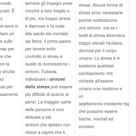
n modo
termine gli impegni presi
stress. Alcune forme di
urale. È
nonché a fare meglio e
stress sono necessarie
to
di più, ma troppo stress
poiché costituiscono
mi sono in
è dannoso e fa male
uno stimolo, ma se i
itare un
alla salute sia mentale
livelli di stress diventano
e sulle
sia fisica. Il primo passo
troppo elevati risultano
pray per
per tenere sotto
dannosi per il corpo
 te che
controllo lo stress è
umano. Lo stress è in
on la
quello di riconoscerne i
sostanza qualsiasi
o sfrutta
sintomi. Tuttavia,
cambiamento che
ici
individuare i
sintomi
richiede all'essere
pia per
dello stress
può essere
umano una reazione e
lassamento
più difficile di quanto si
un
pensi. La maggior parte
adattamento mediante rispos
delle persone è così
che possono essere
abituata a tali
fisiche, mentali ed
sintomi che spesso non
emotive.
riesce a capire che è