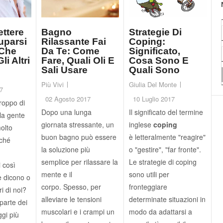
ttere
Bagno
Strategie Di
uparsi
Rilassante Fai
Coping:
 Che
Da Te: Come
Significato,
i Altri
Fare, Quali Oli E
Cosa Sono E
Sali Usare
Quali Sono
Più Vivi
Giulia Del Monte
7
02 Agosto 2017
10 Luglio 2017
roppo di
Dopo una lunga
Il significato del termine
la gente
giornata stressante, un
inglese
coping
olto
buon bagno può essere
è letteralmente "reagire"
rché
la soluzione più
o "gestire", "far fronte".
semplice per rilassare la
Le strategie di coping
 così
mente e il
sono utili per
e dicono o
corpo. Spesso, per
fronteggiare
ri di noi?
alleviare le tensioni
determinate situazioni in
parte dei
muscolari e i crampi un
modo da adattarsi a
ggi più