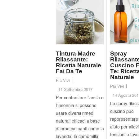
Tintura Madre
Spray
Rilassante:
Rilassant
Ricetta Naturale
Cuscino F
Fai Da Te
Te: Ricett
Naturale
Più Vivi
Più Vivi
11 Settembre 2017
14 Agosto 201
Per contrastare l'ansia e
Lo spray rilass
l'insonnia si possono
cuscino può
usare diversi rimedi
rappresentare
naturali efficaci a base
aiuto per allev
di erbe calmanti come la
tensioni e favo
lavanda, la camomilla,