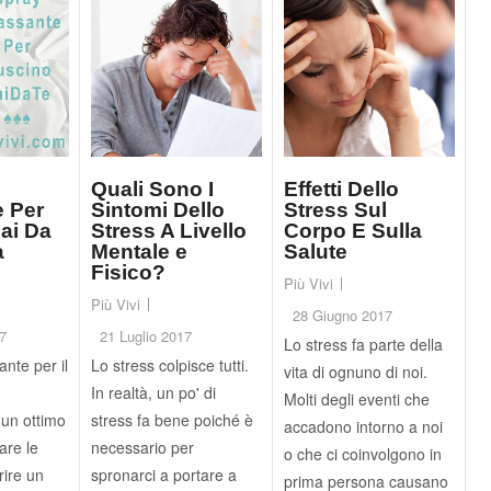
Quali Sono I
Effetti Dello
e Per
Sintomi Dello
Stress Sul
ai Da
Stress A Livello
Corpo E Sulla
a
Mentale e
Salute
Fisico?
Più Vivi
Più Vivi
28 Giugno 2017
7
21 Luglio 2017
Lo stress fa parte della
ante per il
Lo stress colpisce tutti.
vita di ognuno di noi.
In realtà, un po' di
Molti degli eventi che
 un ottimo
stress fa bene poiché è
accadono intorno a noi
iare le
necessario per
o che ci coinvolgono in
rire un
spronarci a portare a
prima persona causano