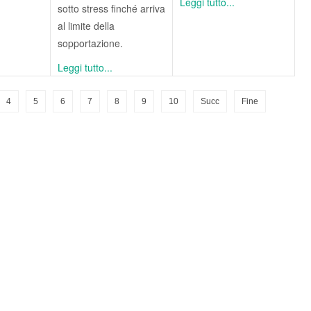
Leggi tutto...
sotto stress finché arriva
al limite della
sopportazione.
Leggi tutto...
4
5
6
7
8
9
10
Succ
Fine