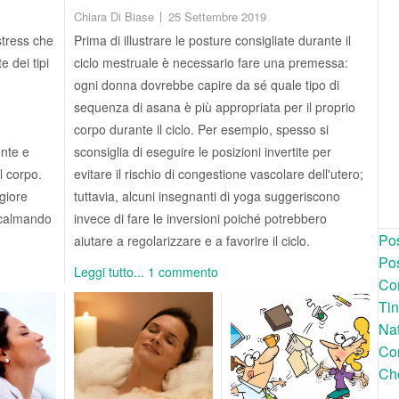
Chiara Di Biase
25 Settembre 2019
stress che
Prima di illustrare le posture consigliate durante il
 dei tipi
ciclo mestruale è necessario fare una premessa:
ogni donna dovrebbe capire da sé quale tipo di
sequenza di asana è più appropriata per il proprio
corpo durante il ciclo. Per esempio, spesso si
ente e
sconsiglia di eseguire le posizioni invertite per
l corpo.
evitare il rischio di congestione vascolare dell'utero;
giore
tuttavia, alcuni insegnanti di yoga suggeriscono
, calmando
invece di fare le inversioni poiché potrebbero
Pos
aiutare a regolarizzare e a favorire il ciclo.
Pos
Leggi tutto...
1 commento
Com
Tin
Nat
Com
Che