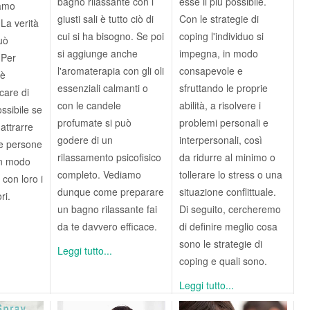
bagno rilassante con i
esse il più possibile.
iamo
giusti sali è tutto ciò di
Con le strategie di
 La verità
cui si ha bisogno. Se poi
coping l'individuo si
uò
si aggiunge anche
impegna, in modo
. Per
l'aromaterapia con gli oli
consapevole e
 è
essenziali calmanti o
sfruttando le proprie
care di
con le candele
abilità, a risolvere i
ossibile se
profumate si può
problemi personali e
 attrarre
godere di un
interpersonali, così
le persone
rilassamento psicofisico
da ridurre al minimo o
in modo
completo. Vediamo
tollerare lo stress o una
 con loro i
dunque come preparare
situazione conflittuale.
ri.
un bagno rilassante fai
Di seguito, cercheremo
da te davvero efficace.
di definire meglio cosa
sono le strategie di
Leggi tutto...
coping e quali sono.
Leggi tutto...