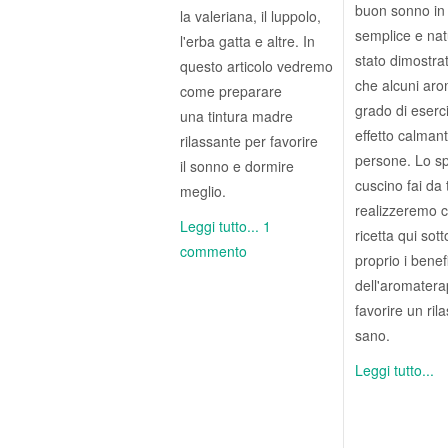
buon sonno i
la valeriana, il luppolo,
semplice e nat
l'erba gatta e altre. In
stato dimostra
questo articolo vedremo
che alcuni aro
come preparare
grado di eserc
una tintura madre
effetto calmant
rilassante per favorire
persone. Lo s
il sonno e dormire
cuscino fai da
meglio.
realizzeremo c
Leggi tutto...
1
ricetta qui sott
commento
proprio i benef
dell'aromatera
favorire un ri
sano.
Leggi tutto...