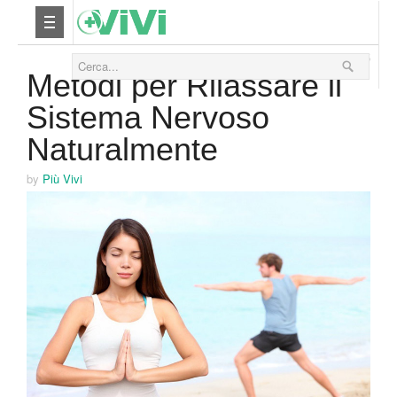
19 Novembre 2015
Nutrizione
Metodi per Rilassare il
Sistema Nervoso
Yoga
Naturalmente
Salute
by
Più Vivi
Bellezza
Fitness
Relax
Viaggi & Vacanze