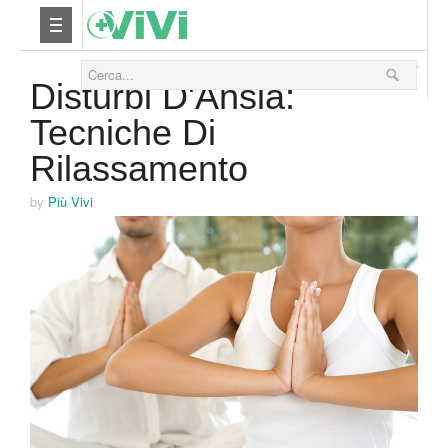
10 Aprile 2015
Nutrizione
Disturbi D'Ansia:
Tecniche Di
Yoga
Rilassamento
Salute
by
Più Vivi
Bellezza
Fitness
Relax
Viaggi & Vacanze