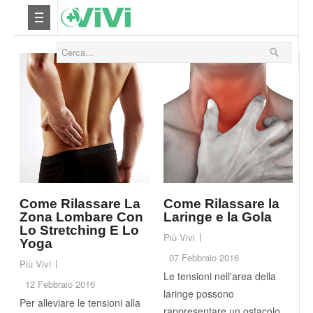
Nutrizione
Yoga
Salute
Bellezza
Fitness
Come Rilassare La
Come Rilassare la
Zona Lombare Con
Laringe e la Gola
Lo Stretching E Lo
Più Vivi
Relax
Yoga
07 Febbraio 2016
Più Vivi
Viaggi & Vacanze
Le tensioni nell'area della
12 Febbraio 2016
laringe possono
Per alleviare le tensioni alla
rappresentare un ostacolo