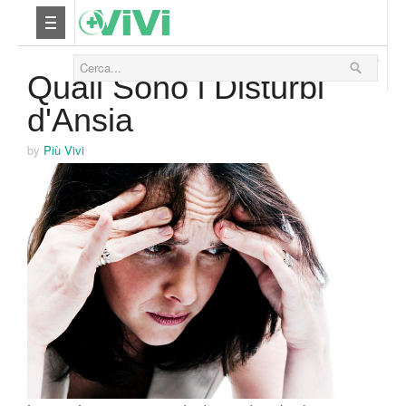
03 Maggio 2016
Nutrizione
Quali Sono i Disturbi
d'Ansia
Yoga
by
Più Vivi
Salute
Bellezza
Fitness
Relax
Viaggi & Vacanze