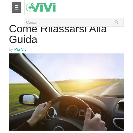
04 Ottobre 2017
Nutrizione
Come Rilassarsi Alla
Guida
Yoga
by
Più Vivi
Salute
Bellezza
Fitness
Relax
Viaggi & Vacanze