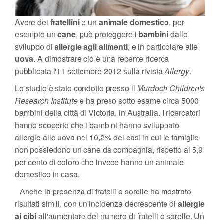
Avere dei
fratellini
e un
animale domestico
, per
esempio un
cane
, può proteggere i
bambini
dallo
sviluppo di
allergie agli alimenti
, e in particolare alle
uova
. A dimostrare ciò è una recente ricerca
pubblicata l'11 settembre 2012 sulla rivista
Allergy
.
Lo studio è stato condotto presso il
Murdoch Children's
Research Institute
e ha preso sotto esame circa 5000
bambini della città di Victoria, in Australia. I ricercatori
hanno scoperto che i bambini hanno sviluppato
allergie alle uova nel 10,2% dei casi in cui le famiglie
non possiedono un cane da compagnia, rispetto al 5,9
per cento di coloro che invece hanno un animale
domestico in casa.
Anche la presenza di fratelli o sorelle ha mostrato
risultati simili, con un'incidenza decrescente di
allergie
ai cibi
all'aumentare del numero di fratelli o sorelle. Un