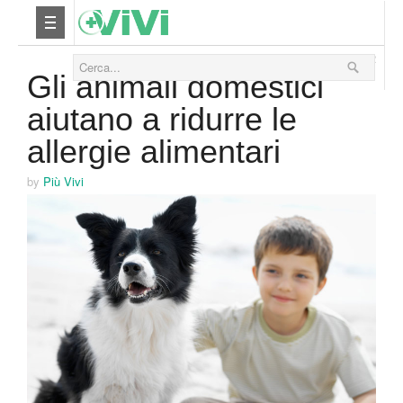
13 Settembre 2012
Nutrizione
Gli animali domestici
aiutano a ridurre le
Yoga
allergie alimentari
Salute
by
Più Vivi
Bellezza
Fitness
Relax
Viaggi & Vacanze