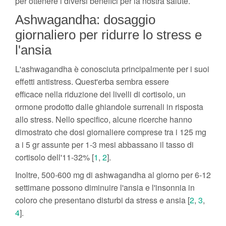
per ottenere i diversi benefici per la nostra salute.
Ashwagandha: dosaggio
giornaliero per ridurre lo stress e
l'ansia
L'ashwagandha è conosciuta principalmente per i suoi
effetti antistress. Quest'erba sembra essere
efficace nella riduzione dei livelli di cortisolo, un
ormone prodotto dalle ghiandole surrenali in risposta
allo stress. Nello specifico, alcune ricerche hanno
dimostrato che dosi giornaliere comprese tra i 125 mg
a i 5 gr assunte per 1-3 mesi abbassano il tasso di
cortisolo dell'11-32% [
1
,
2
].
Inoltre, 500-600 mg di ashwagandha al giorno per 6-12
settimane possono diminuire l'ansia e l'insonnia in
coloro che presentano disturbi da stress e ansia [
2
,
3
,
4
].