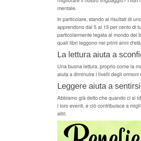
migliorare il nostro linguaggio? I libr
mentale.
In particolare, stando ai risultati di un
apprendono dal 5 al 15 per cento di tu
particolarmente legata al mondo dei ba
quali libri leggono nei primi anni d'età
La lettura aiuta a sconf
Una buona lettura, proprio come la mag
aiuta a diminuire i livelli degli ormoni 
Leggere aiuta a sentirsi
Abbiamo già detto che quando ci si ide
i loro eventi, e ciò contribuisce a migl
altri.