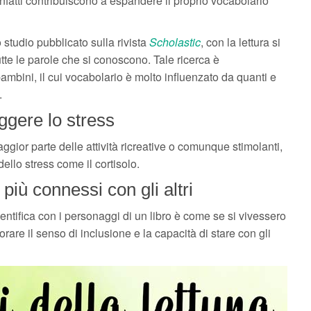
i infatti contribuiscono a espandere il proprio vocabolario
o studio pubblicato sulla rivista
Scholastic
, con la lettura si
tte le parole che si conoscono. Tale ricerca è
mbini, il cui vocabolario è molto influenzato da quanti e
.
iggere lo stress
gior parte delle attività ricreative o comunque stimolanti,
dello stress come il cortisolo.
 più connessi con gli altri
ntifica con i personaggi di un libro è come se si vivessero
iorare il senso di inclusione e la capacità di stare con gli