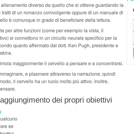
i allenamento diverso da quello che si ottiene guardando la
 tratti di un romanzo coinvolgente oppure di un manuale di
rvello è comunque in grado di beneficiare della lettura.
te per altre funzioni (come per esempio la vista, il
vo) si connettono in un circuito neurale specifico per la
secondo quanto affermato dal dott. Ken Pugh, presidente e
askins.
 stimola maggiormente il cervello a pensare e a concentrarsi.
, immaginare, e plasmare attraverso la narrazione, quindi
odo, il cervello ha un ruolo molto più attivo. Inoltre,
pensare.
 raggiungimento dei propri obiettivi
y
qualcuno
vare se
iettivi.