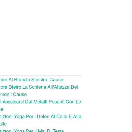
ore Al Braccio Sinistro: Cause
ore Dietro La Schiena All'Altezza Dei
lmoni: Cause
intossicarsi Dai Metalli Pesanti Con Le
be
izioni Yoga Per I Dolori Al Collo E Alle
lle
izioni Yoga Per Il Mal Di Testa