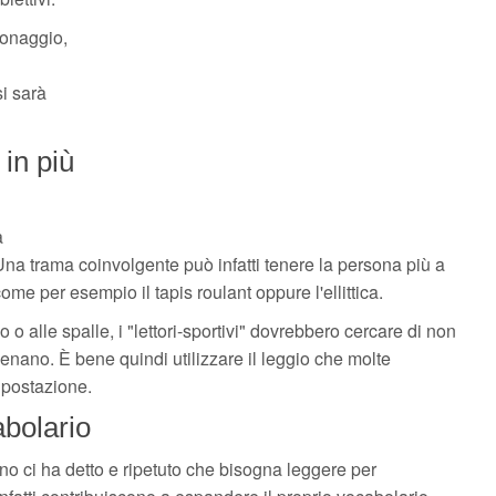
sonaggio,
i sarà
 in più
a
a trama coinvolgente può infatti tenere la persona più a
me per esempio il tapis roulant oppure l'ellittica.
llo o alle spalle, i "lettori-sportivi" dovrebbero cercare di non
lenano. È bene quindi utilizzare il leggio che molte
 postazione.
abolario
iano ci ha detto e ripetuto che bisogna leggere per