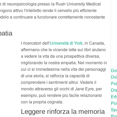
 di neuropsicologia presso la Rush University Medical
ono attivo l'intelletto rende il cervello più efficiente
ndolo a continuare a funzionare correttamente nonostante
patia
I ricercatori dell'
Università di York
, in Canada,
affermano che le vicende lette sui libri aiutano
a vedere la vita da una prospettiva diversa,
migliorando la nostra empatia. Nel momento in
cui ci si immedesima nella vita dei personaggi
Dol
di una storia, si rafforza la capacità di
Dol
comprendere i sentimenti altrui. Vedere il
Po
mondo attraverso gli occhi di Jane Eyre, per
Dis
esempio, può rendere più facile relazionarsi
Er
con la propria cognata.
Pos
Spa
Leggere rinforza la memoria
Pos