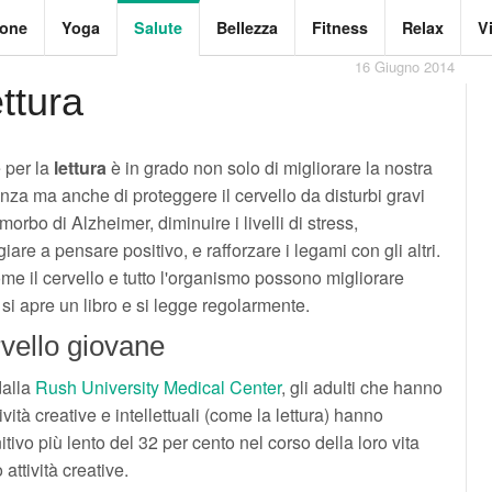
ione
Yoga
Salute
Bellezza
Fitness
Relax
V
16 Giugno 2014
ttura
 per la
lettura
è in grado non solo di migliorare la nostra
enza ma anche di proteggere il cervello da disturbi gravi
morbo di Alzheimer, diminuire i livelli di stress,
iare a pensare positivo, e rafforzare i legami con gli altri.
me il cervello e tutto l'organismo possono migliorare
i apre un libro e si legge regolarmente.
vello giovane
dalla
Rush University Medical Center
, gli adulti che hanno
ività creative e intellettuali (come la lettura) hanno
ivo più lento del 32 per cento nel corso della loro vita
attività creative.