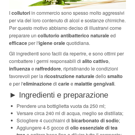
I
collutori
in commercio sono spesso molto aggressivi
per via del loro contenuto di alcol e sostanze chimiche.
Per questo motivo abbiamo deciso di illustrarvi come
preparare un
collutorio
antibatterico
naturale
ed
efficace
per l'
igiene
orale
quotidiana.
Gli ingredienti sono facili da reperire, e sono ottimi per
combattere i germi responsabili di
alito cattivo
,
influenza
e
raffreddore
, ripristinando le condizioni
favorevoli per la
ricostruzione naturale
dello
smalto
e per l'
eliminazione
di
carie
e
malattie gengivali
.
► Ingredienti e preparazione
Prendere una bottiglietta vuota da 250 ml;
Versare circa 240 ml di acqua, meglio se distillata;
Sciogliere 4 cucchiaini di
bicarbonato di sodio
;
Aggiungere 4-5 gocce di
olio essenziale di tea
tree
e agitare bene fino a diluire tutto il composto;