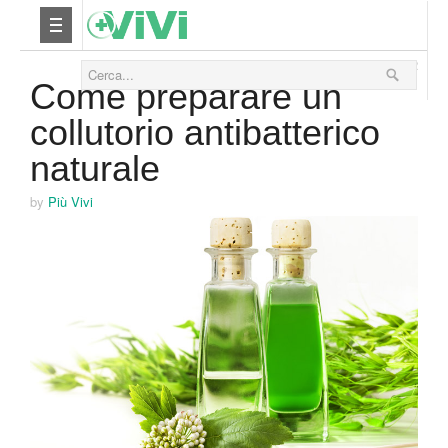
24 Settembre 2012
Nutrizione
Come preparare un
collutorio antibatterico
Yoga
naturale
Salute
by
Più Vivi
Bellezza
Fitness
Relax
Viaggi & Vacanze