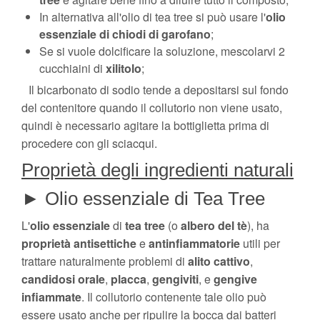
In alternativa all'olio di tea tree si può usare l'
olio
essenziale di chiodi di garofano
;
Se si vuole dolcificare la soluzione, mescolarvi 2
cucchiaini di
xilitolo
;
Il bicarbonato di sodio tende a depositarsi sul fondo
del contenitore quando il collutorio non viene usato,
quindi è necessario agitare la bottiglietta prima di
procedere con gli sciacqui.
Proprietà degli ingredienti naturali
► Olio essenziale di Tea Tree
L'
olio
essenziale
di
tea
tree
(o
albero del tè
), ha
proprietà
antisettiche
e
antinfiammatorie
utili per
trattare naturalmente problemi di
alito
cattivo
,
candidosi
orale
,
placca
,
gengiviti
, e
gengive
infiammate
. Il collutorio contenente tale olio può
essere usato anche per ripulire la bocca dai batteri