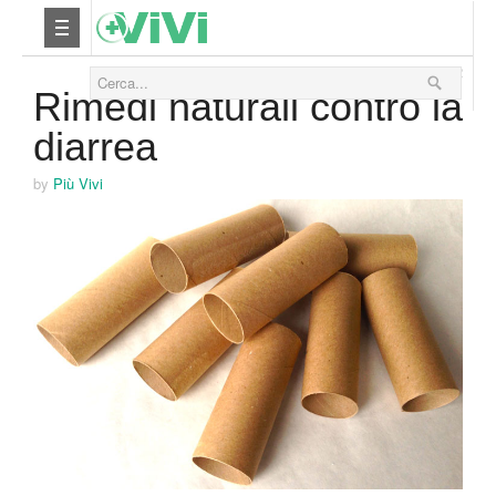
27 Agosto 2012
Nutrizione
Rimedi naturali contro la
diarrea
Yoga
by
Più Vivi
Salute
Bellezza
Fitness
Relax
Viaggi & Vacanze