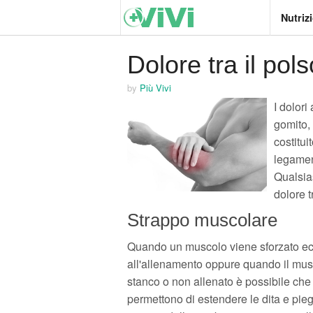
Nutriz
Dolore tra il pol
by
Più Vivi
I dolori
gomito, 
costitui
legament
Qualsia
dolore t
Strappo muscolare
Quando un muscolo viene sforzato ecc
all'allenamento oppure quando il mus
stanco o non allenato è possibile che s
permettono di estendere le dita e piegar