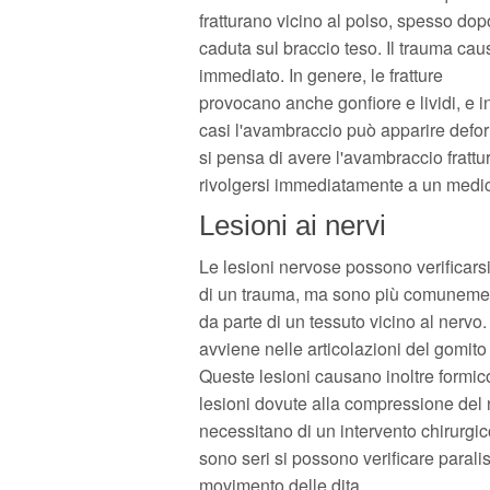
fratturano vicino al polso, spesso do
caduta sul braccio teso. Il trauma cau
immediato. In genere, le fratture
provocano anche gonfiore e lividi, e i
casi l'avambraccio può apparire defo
si pensa di avere l'avambraccio frattur
rivolgersi immediatamente a un medi
Lesioni ai nervi
Le lesioni nervose possono verificars
di un trauma, ma sono più comunemen
da parte di un tessuto vicino al nerv
avviene nelle articolazioni del gomito
Queste lesioni causano inoltre formico
lesioni dovute alla compressione del n
necessitano di un intervento chirurgico
sono seri si possono verificare paralis
movimento delle dita.