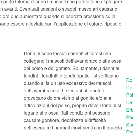
a parte interna ci sono i muscoli che permettono di piegare
so in avanti. Eventuali tensioni o strappi muscolari causano
 dolore può aumentare quando si esercita pressione sulla
sono essere alleviate con l'applicazione di calore, riposo e
I tendini sono tessuti connettivi fibrosi che
collegano i muscoli dell'avambraccio alle ossa
del polso e del gomito. Solitamente, i danni ai
tendini - tendiniti o tendinopatie - si verificano
Dol
quando si fa un uso eccessivo dei muscoli
Dol
dell'avambraccio. Le lesioni ai tendine
Po
provocano dolore vicino al gomito e/o alle
Dis
articolazioni del polso, proprio dove i tendini si
Er
legano alle ossa. Tali condizioni possono
Pos
causare gonfiore, debolezza e difficoltà
Spa
nell'eseguire i normali movimenti con il braccio
Pos