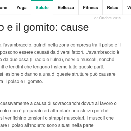
ione
Yoga
Salute
Bellezza
Fitness
Relax
V
27 Ottobre 2015
so e il gomito: cause
 all'avambraccio, quindi nella zona compresa tra il polso e il
possono essere causati da diversi fattori. L'avambraccio è
to da due ossa (il radio e l'ulna), nervi e muscoli, nonché
i e tendini che tengono insieme tutte queste parti.
si lesione o danno a una di queste strutture può causare
ra il polso e il gomito.
essivamente a causa di sovraccarichi dovuti al lavoro o
colo non è preparato ad affrontare uno sforzo perché
i verifichino tensioni o strappi muscolari. I muscoli che
e il polso all'indietro sono situati nella parte