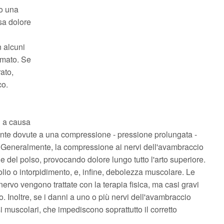
po una
sa dolore
n alcuni
rmato. Se
ato,
co.
i a causa
te dovute a una compressione - pressione prolungata -
o. Generalmente, la compressione ai nervi dell'avambraccio
 e del polso, provocando dolore lungo tutto l'arto superiore.
lio o intorpidimento, e, infine, debolezza muscolare. Le
ervo vengono trattate con la terapia fisica, ma casi gravi
. Inoltre, se i danni a uno o più nervi dell'avambraccio
i muscolari, che impediscono soprattutto il corretto