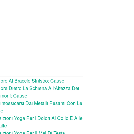
ore Al Braccio Sinistro: Cause
ore Dietro La Schiena All'Altezza Dei
lmoni: Cause
intossicarsi Dai Metalli Pesanti Con Le
be
izioni Yoga Per I Dolori Al Collo E Alle
lle
izioni Yoga Per Il Mal Di Testa