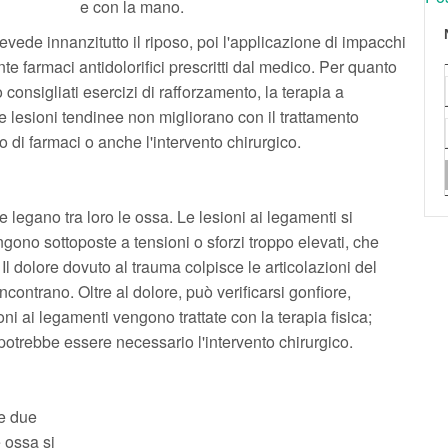
e con la mano.
revede innanzitutto il riposo, poi l'applicazione di impacchi
te farmaci antidolorifici prescritti dal medico. Per quanto
 consigliati esercizi di rafforzamento, la terapia a
le lesioni tendinee non migliorano con il trattamento
 di farmaci o anche l'intervento chirurgico.
he legano tra loro le ossa. Le lesioni ai legamenti si
gono sottoposte a tensioni o sforzi troppo elevati, che
Il dolore dovuto al trauma colpisce le articolazioni del
ncontrano. Oltre al dolore, può verificarsi gonfiore,
oni ai legamenti vengono trattate con la terapia fisica;
 potrebbe essere necessario l'intervento chirurgico.
le due
 ossa si