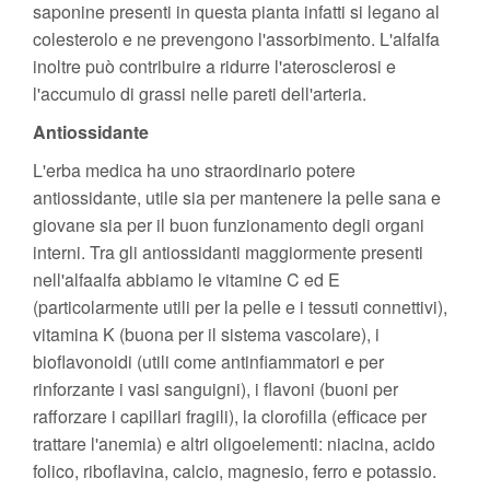
saponine presenti in questa pianta infatti si legano al
colesterolo e ne prevengono l'assorbimento. L'alfalfa
inoltre può contribuire a ridurre l'aterosclerosi e
l'accumulo di grassi nelle pareti dell'arteria.
Antiossidante
L'erba medica ha uno straordinario potere
antiossidante, utile sia per mantenere la pelle sana e
giovane sia per il buon funzionamento degli organi
interni. Tra gli antiossidanti maggiormente presenti
nell'alfaalfa abbiamo le vitamine C ed E
(particolarmente utili per la pelle e i tessuti connettivi),
vitamina K (buona per il sistema vascolare), i
bioflavonoidi (utili come antinfiammatori e per
rinforzante i vasi sanguigni), i flavoni (buoni per
rafforzare i capillari fragili), la clorofilla (efficace per
trattare l'anemia) e altri oligoelementi: niacina, acido
folico, riboflavina, calcio, magnesio, ferro e potassio.