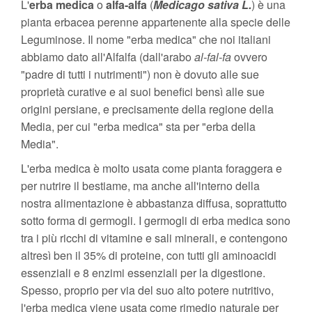
L'
erba medica
o
alfa-alfa
(
Medicago
sativa
L.
) è una
pianta erbacea perenne appartenente alla specie delle
Leguminose. Il nome "erba medica" che noi italiani
abbiamo dato all'Alfalfa (dall'arabo
al-fal-fa
ovvero
"padre di tutti i nutrimenti") non è dovuto alle sue
proprietà curative e ai suoi benefici bensì alle sue
origini persiane, e precisamente della regione della
Media, per cui "erba medica" sta per "erba della
Media".
L'erba medica è molto usata come pianta foraggera e
per nutrire il bestiame, ma anche all'interno della
nostra alimentazione è abbastanza diffusa, soprattutto
sotto forma di germogli. I germogli di erba medica sono
tra i più ricchi di vitamine e sali minerali, e contengono
altresì ben il 35% di proteine, con tutti gli aminoacidi
essenziali e 8 enzimi essenziali per la digestione.
Spesso, proprio per via del suo alto potere nutritivo,
l'erba medica viene usata come rimedio naturale per