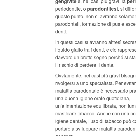
gengivite
e, nei casi più gravi, la
per
periodontite, o
parodontitesi
, si dif
questo punto, non si avranno solame
parodontali, formazione di pus e ascess
denti.
In questi casi si avranno altresì secrez
liquido giallo tra i denti, e ciò rappres
davvero un brutto segno perché si st
il rischio di perdere il dente.
Ovviamente, nei casi più gravi bisog
rivolgersi a uno specialista. Per evitar
malattia parodontale è necessario pra
una buona igiene orale quotidiana,
un'alimentazione equilibrata, non fum
masticare tabacco. Anche con una cor
igiene dentale, l'uso di tabacco può
portare a sviluppare malattia parodon