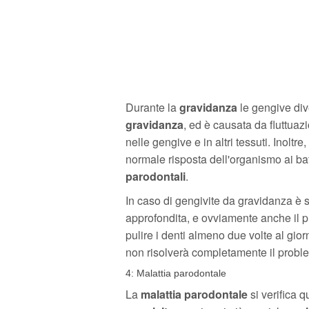
Durante la
gravidanza
le gengive dive
gravidanza
, ed è causata da fluttuaz
nelle gengive e in altri tessuti. Inolt
normale risposta dell'organismo ai bat
parodontali
.
In caso di gengivite da gravidanza è s
approfondita, e ovviamente anche il 
pulire i denti almeno due volte al gior
non risolverà completamente il prob
4: Malattia parodontale
La
malattia parodontale
si verifica 