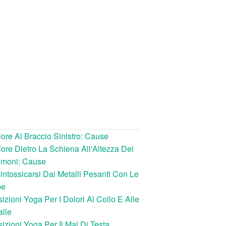
ore Al Braccio Sinistro: Cause
ore Dietro La Schiena All'Altezza Dei
lmoni: Cause
intossicarsi Dai Metalli Pesanti Con Le
be
izioni Yoga Per I Dolori Al Collo E Alle
lle
izioni Yoga Per Il Mal Di Testa