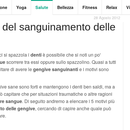
ione
Yoga
Salute
Bellezza
Fitness
Relax
V
28 Agosto 2012
e del sanguinamento delle
i si spazzola i
denti
è possibile che si noti un po'
ue
scorrere tra essi oppure sullo spazzolino. Quasi a tutti
itare di avere le
gengive sanguinanti
e i motivi sono
ive sane sono forti e mantengono i denti ben saldi, ma a
ò capitare che per situazioni traumatiche o altre ragioni
re sangue
. Di seguito andremo a elencare i 5 motivi più
o delle gengive
, cercando di capire anche quale può
re.