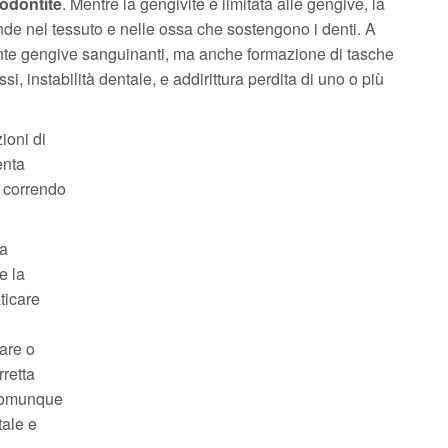
iodontite
. Mentre la gengivite è limitata alle gengive, la
fonde nel tessuto e nelle ossa che sostengono i denti. A
nte gengive sanguinanti, ma anche formazione di tasche
i, instabilità dentale, e addirittura perdita di uno o più
ioni di
enta
a correndo
na
e la
ticare
are o
retta
 comunque
tale e