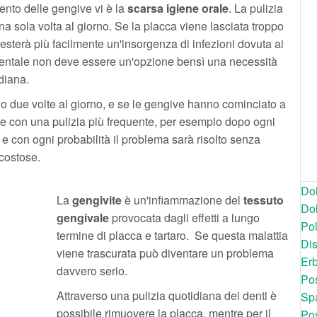
ento delle gengive vi è la
scarsa igiene orale
. La pulizia
na sola volta al giorno. Se la placca viene lasciata troppo
sterà più facilmente un'insorgenza di infezioni dovuta ai
erdentale non deve essere un'opzione bensì una necessità
diana.
o due volte al giorno, e se le gengive hanno cominciato a
 con una pulizia più frequente, per esempio dopo ogni
 e con ogni probabilità il problema sarà risolto senza
 costose.
Dol
La
gengivite
è un'infiammazione del
tessuto
Dol
gengivale
provocata dagli effetti a lungo
Po
termine di placca e tartaro.
Se questa malattia
Dis
viene trascurata può diventare un problema
Er
davvero serio.
Pos
Attraverso una pulizia quotidiana dei denti è
Spa
possibile rimuovere la placca, mentre per il
Pos