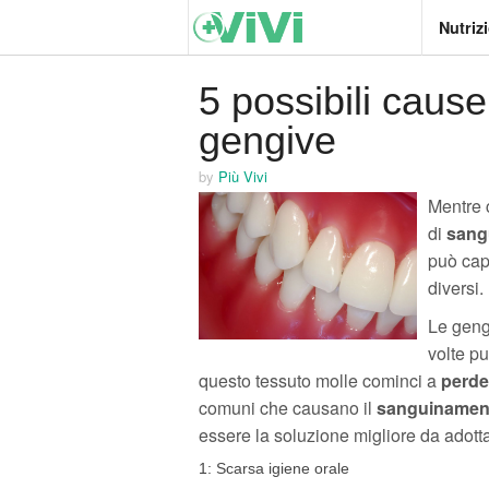
Nutriz
5 possibili caus
gengive
by
Più Vivi
Mentre c
di
sang
può cap
diversi.
Le geng
volte pu
questo tessuto molle cominci a
perde
comuni che causano il
sanguinament
essere la soluzione migliore da adotta
1: Scarsa igiene orale