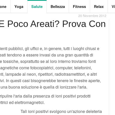
ione
Yoga
Salute
Bellezza
Fitness
Relax
V
20 Novembre 2012
 E Poco Areati? Prova Con
nti pubblici, gli uffici e, in genere, tutti i luoghi chiusi e
eati tendono a essere invasi da una gran quantità di
 tossiche, soprattutto se al loro interno troviamo fonti
agnetiche come fotocopiatrici, computer, telefonini,
i, lampade al neon, ripetitori, radiotrasmettitori, e altri
ivi. In questi casi bisognerebbe tenere le finestre aperte,
una buona soluzione è quella di ionizzare l'aria.
pulire l'aria dalla presenza di ioni positivi prodotti
ttrici ed elettromagnetici.
Tali ioni positivi svolgono un'azione deleteria