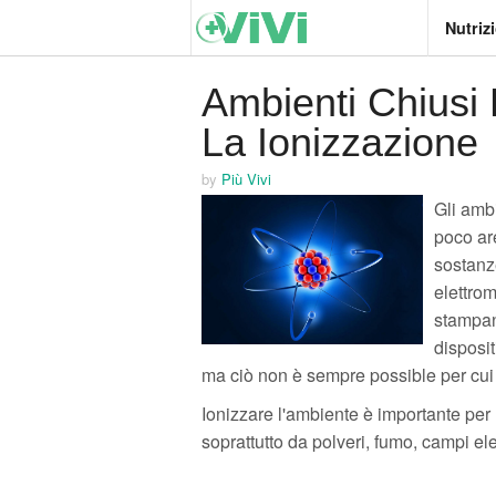
Nutriz
Ambienti Chiusi
La Ionizzazione
by
Più Vivi
Gli ambie
poco ar
sostanze
elettrom
stampant
disposit
ma ciò non è sempre possible per cui 
Ionizzare l'ambiente è importante per ri
soprattutto da polveri, fumo, campi ele