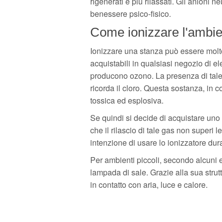
rigenerati e più rilassati. Gli anioni 
benessere psico-fisico.
Come ionizzare l'ambi
Ionizzare una stanza può essere molto
acquistabili in qualsiasi negozio di e
producono ozono. La presenza di tale 
ricorda il cloro. Questa sostanza, in 
tossica ed esplosiva.
Se quindi si decide di acquistare uno
che il rilascio di tale gas non superi l
intenzione di usare lo ionizzatore duran
Per ambienti piccoli, secondo alcuni esp
lampada di sale. Grazie alla sua strut
in contatto con aria, luce e calore.