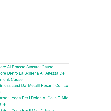
ore Al Braccio Sinistro: Cause
ore Dietro La Schiena All'Altezza Dei
lmoni: Cause
intossicarsi Dai Metalli Pesanti Con Le
be
izioni Yoga Per I Dolori Al Collo E Alle
lle
izioni Yoga Per Il Mal Di Testa