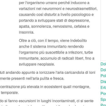
per l'organismo umano perché inducono a
variazioni nei neurormoni e neurostrasmettitori,
causando così disturbi a livello psicologico e
portando a sviluppare stati di depressione,
apatia, sonnolenza, nervosismo, cefalea e
insonnia.
Oltre a ciò, con il tempo, viene indebolito
anche il sistema immunitario rendendo
l'organismo più suscettibile a infezioni, turbe
immunitarie, accumulo di radicali liberi, fino a
Dol
sviluppare neoplasie.
Dol
tuti andando appunto a ionizzare l'aria caricandola di ioni
Po
mente presenti nell'aria pulita e fresca.
Dis
oncentrazione più elevata in ecosistemi quali montagne,
Er
 temporale.
Pos
Spa
o si fanno escursioni in luoghi incontaminati, ci si sente
Pos