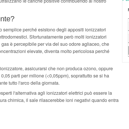
neutralizzano le cariche positive contribuendo al nostro
ente?
 semplice perché esistono degli appositi ionizzatori
lettrodomestici. Sfortunatamente però molti ionizzatori
gas è percepibile per via del suo odore agliaceo, che
concentrazioni elevate, diventa molto pericolosa perché
 ionizzatore, assicurarsi che non produca ozono, oppure
e 0,05 parti per milione (<0,05ppm), soprattutto se si ha
te tutto l'arco della giornata.
erti l'alternativa agli ionizzatori elettrici può essere la
tura chimica, il sale rilascerebbe ioni negativi quando entra