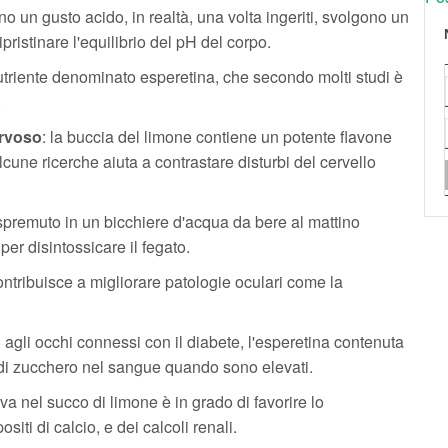
no un gusto acido, in realtà, una volta ingeriti, svolgono un
pristinare l'equilibrio del pH del corpo.
nutriente denominato esperetina, che secondo molti studi è
.
ervoso
: la buccia del limone contiene un potente flavone
cune ricerche aiuta a contrastare disturbi del cervello
, spremuto in un bicchiere d'acqua da bere al mattino
per disintossicare il fegato.
 contribuisce a migliorare patologie oculari come la
i agli occhi connessi con il diabete, l'esperetina contenuta
i di zucchero nel sangue quando sono elevati.
rova nel succo di limone è in grado di favorire lo
ositi di calcio, e dei calcoli renali.