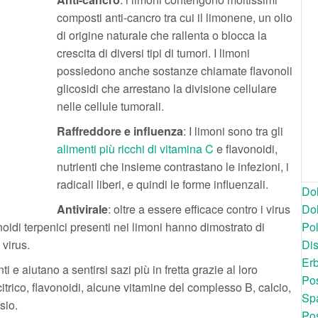
composti anti-cancro tra cui il limonene, un olio
di origine naturale che rallenta o blocca la
crescita di diversi tipi di tumori. I limoni
possiedono anche sostanze chiamate flavonoli
glicosidi che arrestano la divisione cellulare
nelle cellule tumorali.
Raffreddore e influenza
: I limoni sono tra gli
alimenti più ricchi di vitamina C
e flavonoidi,
nutrienti che insieme contrastano le infezioni, i
radicali liberi, e quindi le forme influenzali.
Dol
Antivirale
: oltre a essere efficace contro i virus
Dol
onoidi terpenici presenti nei limoni hanno dimostrato di
Po
 virus.
Dis
Er
ti e aiutano a sentirsi sazi più in fretta grazie al loro
Pos
citrico, flavonoidi, alcune vitamine del complesso B, calcio,
Spa
sio.
Pos