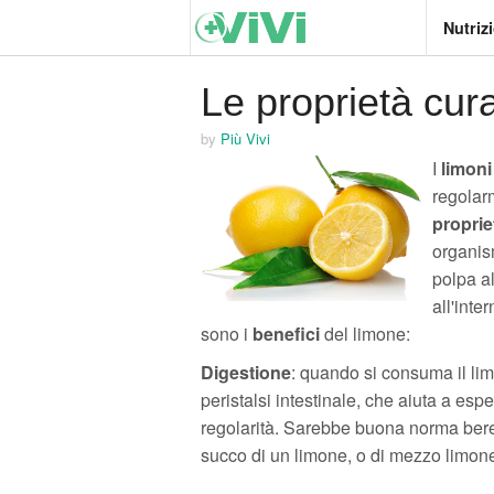
Nutriz
Le proprietà cur
by
Più Vivi
I
limoni
regolar
proprie
organis
polpa al
all'inte
sono i
benefici
del limone:
Digestione
: quando si consuma il lim
peristalsi intestinale, che aiuta a espel
regolarità. Sarebbe buona norma bere 
succo di un limone, o di mezzo limon