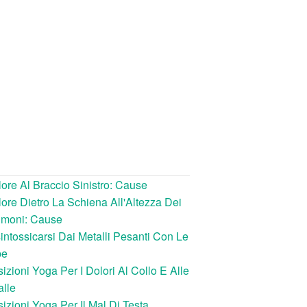
ore Al Braccio Sinistro: Cause
ore Dietro La Schiena All'Altezza Dei
lmoni: Cause
intossicarsi Dai Metalli Pesanti Con Le
be
izioni Yoga Per I Dolori Al Collo E Alle
lle
izioni Yoga Per Il Mal Di Testa