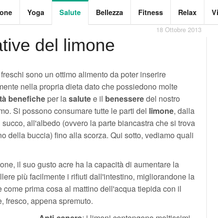
ione
Yoga
Salute
Bellezza
Fitness
Relax
V
18 Ottobre 2013
ative del limone
freschi sono un ottimo alimento da poter inserire
mente nella propria dieta dato che possiedono molte
tà
benefiche
per la
salute
e il
benessere
del nostro
mo. Si possono consumare tutte le parti del
limone
, dalla
 succo, all'albedo (ovvero la parte biancastra che si trova
rno della buccia) fino alla scorza. Qui sotto, vediamo quali
one, il suo gusto acre ha la capacità di aumentare la
lere più facilmente i rifiuti dall'intestino, migliorandone la
come prima cosa al mattino dell'acqua tiepida con il
e, fresco, appena spremuto.
Anti-cancro
: i limoni contengono moltissimi