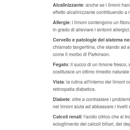
Alcalinizzante
: anche se i limoni han
effetto alcalinizzante contribuendo a ri
Allergie
: i limoni contengono un fito
in grado di alleviare i sintomi allergici
Cervello e patologie del sistema n
chiamato tangeritina, che stando ad al
come il morbo di Parkinson.
Fegato
: il succo di un limone fresco
costituisce un ottimo rimedio naturale 
Vista
: la rutina all'interno dei limoni
retinopatia diabetica.
Diabete
: oltre a contrastare i problem
nei limoni aiuta ad abbassare i livell
Calcoli renali
: l'acido citrico che si t
scioglimento dei calcoli biliari, dei dep