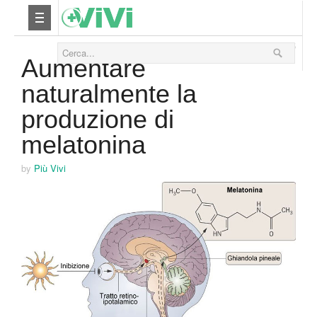
22 Luglio 2015
Nutrizione
Aumentare
naturalmente la
Yoga
produzione di
Salute
melatonina
Bellezza
by
Più Vivi
Fitness
Relax
Viaggi & Vacanze