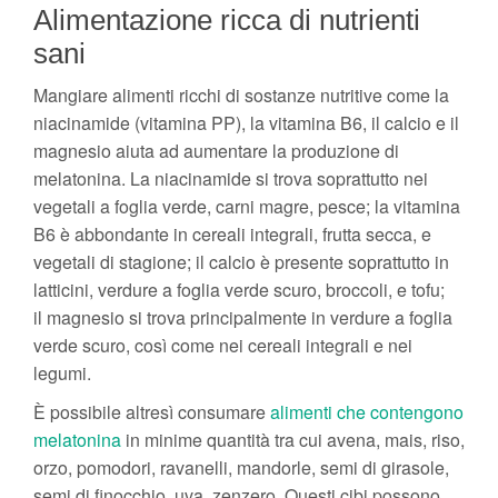
Alimentazione ricca di nutrienti
sani
Mangiare alimenti ricchi di sostanze nutritive come la
niacinamide (vitamina PP), la vitamina B6, il calcio e il
magnesio aiuta ad aumentare la produzione di
melatonina. La niacinamide si trova soprattutto nei
vegetali a foglia verde, carni magre, pesce; la vitamina
B6 è abbondante in cereali integrali, frutta secca, e
vegetali di stagione; il calcio è presente soprattutto in
latticini, verdure a foglia verde scuro, broccoli, e tofu;
il magnesio si trova principalmente in verdure a foglia
verde scuro, così come nei cereali integrali e nei
legumi.
È possibile altresì consumare
alimenti che contengono
melatonina
in minime quantità tra cui avena, mais, riso,
orzo, pomodori, ravanelli, mandorle, semi di girasole,
semi di finocchio, uva, zenzero. Questi cibi possono