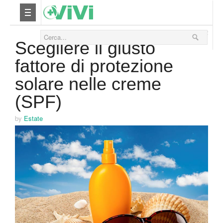
04 Giugno 2012
Nutrizione
Scegliere il giusto
fattore di protezione
Yoga
solare nelle creme
Salute
(SPF)
Bellezza
by
Estate
Fitness
Relax
Viaggi & Vacanze