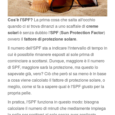
Cos'è l'SPF?
La prima cosa che salta all'occhio
quando ci si trova dinanzi a uno scaffale di
creme
solari
è senza dubbio l'
SPF
(
Sun Protection Factor
)
ovvero il
fattore di protezione solare
.
Il numero dell'SPF sta a indicare l'intervallo di tempo in
cui è possibile rimanere esposti al sole prima di
cominciare a scottarsi. Dunque, maggiore è il numero
di SPF, maggiore sarà la protezione, ma questo lo
sapevate già, vero? Ciò che però si sa meno è in base
a cosa viene calcolato il fattore di protezione solare, o
meglio, come si fa a sapere qual è l'SPF giusto per la
propria pelle.
In pratica, l'SPF funziona in questo modo: bisogna
calcolare il numero di minuti che mediamente impiega
la pelle per scottarsi al sole senza aver applicato